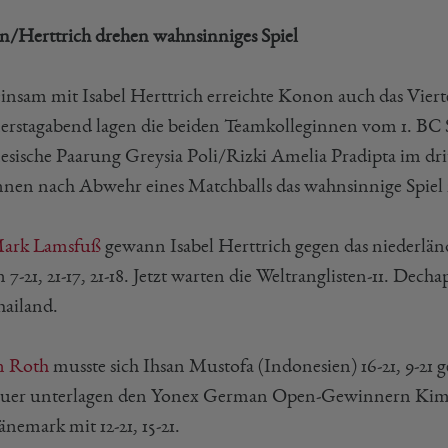
/Herttrich drehen wahnsinniges Spiel
nsam mit Isabel Herttrich erreichte Konon auch das Vier
rstagabend lagen die beiden Teamkolleginnen vom 1. BC 
esische Paarung Greysia Poli/Rizki Amelia Pradipta im drit
nen nach Abwehr eines Matchballs das wahnsinnige Spiel noc
ark Lamsfuß
gewann Isabel Herttrich gegen das niederlä
 7-21, 21-17, 21-18. Jetzt warten die Weltranglisten-11. De
hailand.
n Roth
musste sich Ihsan Mustofa (Indonesien) 16-21, 9-21 
uer unterlagen den Yonex German Open-Gewinnern Kim
nemark mit 12-21, 15-21.