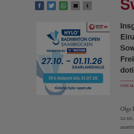
S
Ins
Ein
Sow
Fre
doti
VON M
Olga 
22-20
ausei