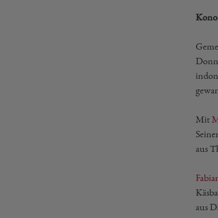
Konon
Gemei
Donne
indon
gewan
Mit
M
Seinen
aus T
Fabia
Käsba
aus Dä