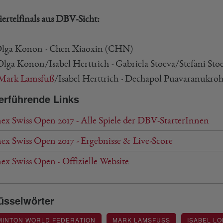
iertelfinals aus DBV-Sicht:
lga Konon - Chen Xiaoxin (CHN)
lga Konon/Isabel Herttrich - Gabriela Stoeva/Stefani St
Mark Lamsfuß
/Isabel Herttrich - Dechapol Puavaranukro
erführende Links
ex Swiss Open 2017 - Alle Spiele der DBV-StarterInnen
ex Swiss Open 2017 - Ergebnisse & Live-Score
x Swiss Open - Offizielle Website
üsselwörter
MINTON WORLD FEDERATION
MARK LAMSFUSS
ISABEL L