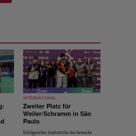
INTERNATIONAL
g:
Zweiter Platz für
INTERNATIONAL
Weiler/Schramm in São
Bronze für 
nd
Paulo
den Europea
Erfolgreicher Auftritt für das deutsche
Historischer Erfol