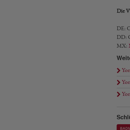
Die V
DE: O
DD: O
MX:
Weit
Yon
Yon
Yone
Schl
BAD