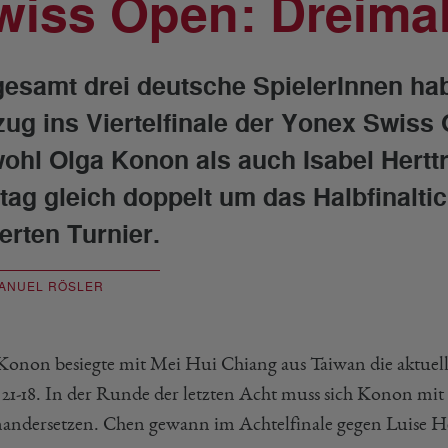
wiss Open: Dreimal 
gesamt drei deutsche SpielerInnen h
zug ins Viertelfinale der Yonex Swiss 
ohl Olga Konon als auch Isabel Hert
itag gleich doppelt um das Halbfinalti
erten Turnier.
ANUEL RÖSLER
Konon besiegte mit Mei Hui Chiang aus Taiwan die aktuell
, 21-18. In der Runde der letzten Acht muss sich Konon mi
nandersetzen. Chen gewann im Achtelfinale gegen Luise Hei