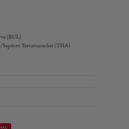
oeva (BUL)
h/Sapsiree Taerattanachai (THA)
OHAU