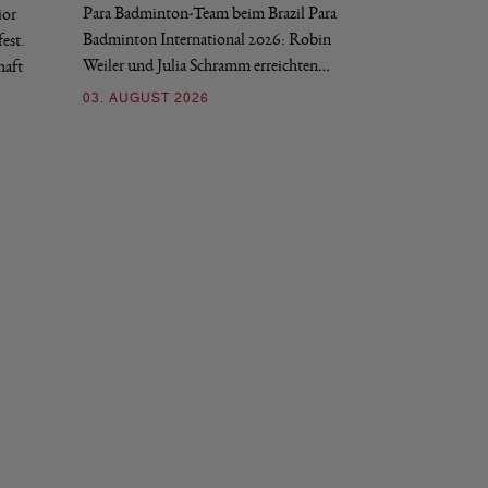
Para Badminton-Team beim Brazil Para
ior
Bei den European U
Badminton International 2026: Robin
est.
Salerno sicherte sic
Weiler und Julia Schramm erreichten…
haft
30. JULI 2026
03. AUGUST 2026