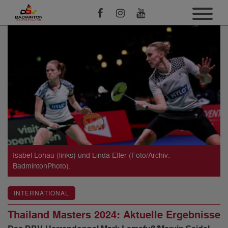
Isabel Lohau (links) und Linda Efler (Foto/Archiv:
BadmintonPhoto).
INTERNATIONAL
Thailand Masters 2024: Aktuelle Ergebnisse