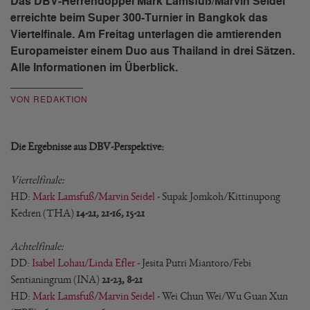
Das DBV-Herrendoppel Mark Lamsfuß/Marvin Seidel
erreichte beim Super 300-Turnier in Bangkok das
Viertelfinale. Am Freitag unterlagen die amtierenden
Europameister einem Duo aus Thailand in drei Sätzen.
Alle Informationen im Überblick.
VON REDAKTION
Die Ergebnisse aus DBV-Perspektive:
Viertelfinale:
HD:
Mark Lamsfuß
/
Marvin Seidel
- Supak Jomkoh/Kittinupong
Kedren (THA)
14-21, 21-16, 15-21
Achtelfinale:
DD:
Isabel Lohau
/
Linda Efler
- Jesita Putri Miantoro/Febi
Sentianingrum (INA)
21-23, 8-21
HD:
Mark Lamsfuß
/
Marvin Seidel
- Wei Chun Wei/Wu Guan Xun