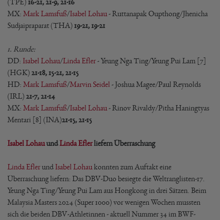
(TPE)
16-21, 21-9, 21-16
MX:
Mark Lamsfuß
/
Isabel Lohau
- Ruttanapak Oupthong/Jhenicha
Sudjaipraparat (THA)
19-21, 19-21
1. Runde:
DD:
Isabel Lohau
/
Linda Efler
- Yeung Nga Ting/Yeung Pui Lam [7]
(HGK)
21-18, 15-21, 21-15
HD:
Mark Lamsfuß
/
Marvin Seidel
- Joshua Magee/Paul Reynolds
(IRL)
21-7, 21-14
MX:
Mark Lamsfuß
/
Isabel Lohau
- Rinov Rivaldy/Pitha Haningtyas
Mentari [8] (INA)
21-15, 21-15
Isabel Lohau
und
Linda Efler
liefern Überraschung
Linda Efler
und
Isabel Lohau
konnten zum Auftakt eine
Überraschung liefern: Das DBV-Duo besiegte die Weltranglisten-17.
Yeung Nga Ting/Yeung Pui Lam aus Hongkong in drei Sätzen. Beim
Malaysia Masters 2024 (Super 1000) vor wenigen Wochen mussten
sich die beiden DBV-Athletinnen - aktuell Nummer 34 im BWF-