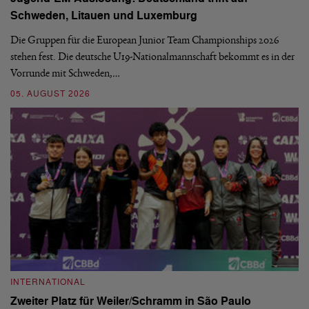
Schweden, Litauen und Luxemburg
S
Die Gruppen für die European Junior Team Championships 2026
De
stehen fest. Die deutsche U19-Nationalmannschaft bekommt es in der
ve
Vorrunde mit Schweden,…
gr
05. AUGUST 2026
03
INTERNATIONAL
I
Zweiter Platz für Weiler/Schramm in São Paulo
D