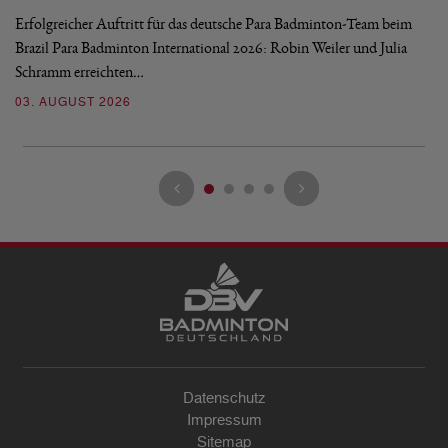
Erfolgreicher Auftritt für das deutsche Para Badminton-Team beim
Di
Brazil Para Badminton International 2026: Robin Weiler und Julia
de
Schramm erreichten…
Gl
03. AUGUST 2026
28
Datenschutz
Impressum
Sitemap