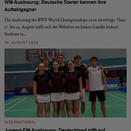
WM-Auslosung: Deutsche Starter kennen ihre
B
Auftaktgegner
U
d
Die Auslosung der BWF World Championships 2026 ist erfolgt. Vom
Hi
17. bis 23. August trifft sich die Weltelite im Indira Gandhi Indoor
de
Stadium in…
si
06. AUGUST 2026
30
INTERNATIONAL
I
Jugend-EM-Auslosung: Deutschland trifft auf
B