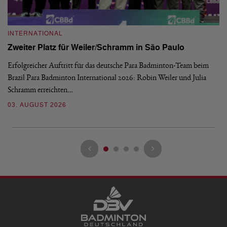
INTERNATIONAL
I
Zweiter Platz für Weiler/Schramm in São Paulo
D
Erfolgreicher Auftritt für das deutsche Para Badminton-Team beim
Di
Brazil Para Badminton International 2026: Robin Weiler und Julia
de
Schramm erreichten…
Gl
03. AUGUST 2026
28