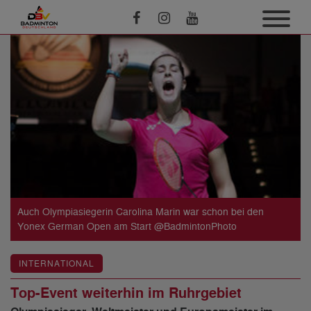
Auch Olympiasiegerin Carolina Marin war schon bei den
Yonex German Open am Start @BadmintonPhoto
INTERNATIONAL
Top-Event weiterhin im Ruhrgebiet