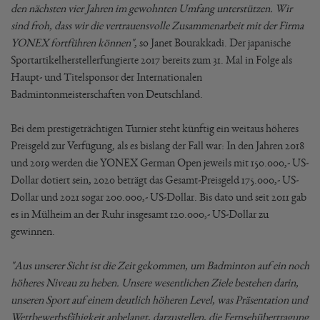
den nächsten vier Jahren im gewohnten Umfang unterstützen. Wir
sind froh, dass wir die vertrauensvolle Zusammenarbeit mit der Firma
YONEX fortführen können"
, so Janet Bourakkadi. Der japanische
Sportartikelherstellerfungierte 2017 bereits zum 31. Mal in Folge als
Haupt- und Titelsponsor der Internationalen
Badmintonmeisterschaften von Deutschland.
Bei dem prestigeträchtigen Turnier steht künftig ein weitaus höheres
Preisgeld zur Verfügung, als es bislang der Fall war: In den Jahren 2018
und 2019 werden die YONEX German Open jeweils mit 150.000,- US-
Dollar dotiert sein, 2020 beträgt das Gesamt-Preisgeld 175.000,- US-
Dollar und 2021 sogar 200.000,- US-Dollar. Bis dato und seit 2011 gab
es in Mülheim an der Ruhr insgesamt 120.000,- US-Dollar zu
gewinnen.
"Aus unserer Sicht ist die Zeit gekommen, um Badminton auf ein noch
höheres Niveau zu heben. Unsere wesentlichen Ziele bestehen darin,
unseren Sport auf einem deutlich höheren Level, was Präsentation und
Wettbewerbsfähigkeit anbelangt, darzustellen, die Fernsehübertragung