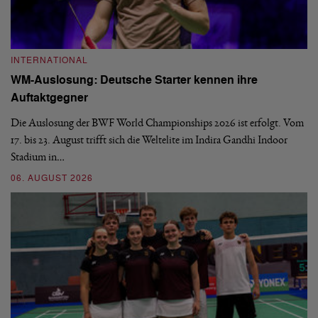
INTERNATIONAL
I
WM-Auslosung: Deutsche Starter kennen ihre
B
Auftaktgegner
U
d
Die Auslosung der BWF World Championships 2026 ist erfolgt. Vom
Hi
17. bis 23. August trifft sich die Weltelite im Indira Gandhi Indoor
de
Stadium in…
si
06. AUGUST 2026
30