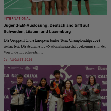
INTERNATIONAL
I
Jugend-EM-Auslosung: Deutschland trifft auf
B
Schweden, Litauen und Luxemburg
S
Die Gruppen für die European Junior Team Championships 2026
De
stehen fest. Die deutsche U19-Nationalmannschaft bekommt es in der
ve
Vorrunde mit Schweden,…
gr
05. AUGUST 2026
03