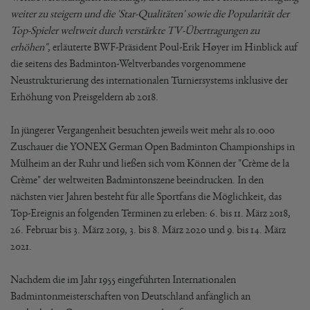
weiter zu steigern und die 'Star-Qualitäten' sowie die Popularität der
Top-Spieler weltweit durch verstärkte TV-Übertragungen zu
erhöhen"
, erläuterte BWF-Präsident Poul-Erik Høyer im Hinblick auf
die seitens des Badminton-Weltverbandes vorgenommene
Neustrukturierung des internationalen Turniersystems inklusive der
Erhöhung von Preisgeldern ab 2018.
In jüngerer Vergangenheit besuchten jeweils weit mehr als 10.000
Zuschauer die YONEX German Open Badminton Championships in
Mülheim an der Ruhr und ließen sich vom Können der "Crème de la
Crème" der weltweiten Badmintonszene beeindrucken. In den
nächsten vier Jahren besteht für alle Sportfans die Möglichkeit, das
Top-Ereignis an folgenden Terminen zu erleben: 6. bis 11. März 2018,
26. Februar bis 3. März 2019, 3. bis 8. März 2020 und 9. bis 14. März
2021.
Nachdem die im Jahr 1955 eingeführten Internationalen
Badmintonmeisterschaften von Deutschland anfänglich an