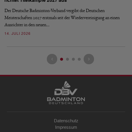
E
richtet Titelkämpfe 2027 aus
Mi
Der Deutsche Badminton-Verband vergibt die Deutschen
Mo
Meisterschaften 2027 erstmals seit der Wiedervereinigung an einen
de
Ausrichter in den neuen…
08
14. JULI 2026
Datenschutz
Impressum