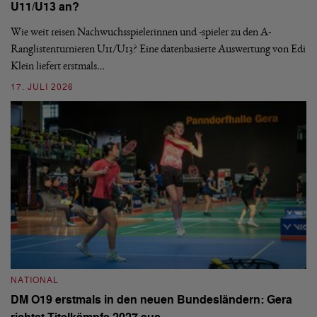
N
U11/U13 an?
S
Wie weit reisen Nachwuchsspielerinnen und -spieler zu den A-
Ranglistenturnieren U11/U13? Eine datenbasierte Auswertung von Edi
De
Klein liefert erstmals…
nä
ei
17. JULI 2026
09
NATIONAL
N
DM O19 erstmals in den neuen Bundesländern: Gera