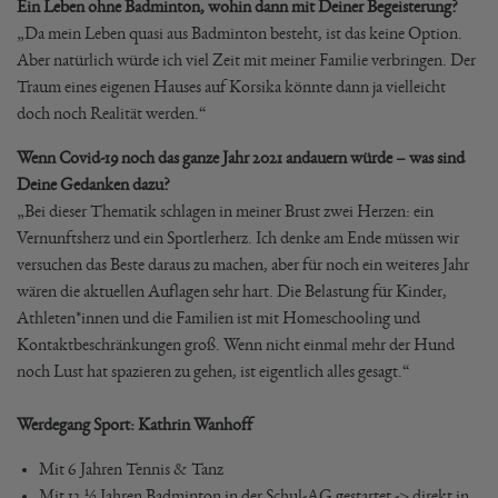
Ein Leben ohne Badminton, wohin dann mit Deiner Begeisterung?
„Da mein Leben quasi aus Badminton besteht, ist das keine Option.
Aber natürlich würde ich viel Zeit mit meiner Familie verbringen. Der
Traum eines eigenen Hauses auf Korsika könnte dann ja vielleicht
doch noch Realität werden.“
Wenn Covid-19 noch das ganze Jahr 2021 andauern würde – was sind
Deine Gedanken dazu?
„Bei dieser Thematik schlagen in meiner Brust zwei Herzen: ein
Vernunftsherz und ein Sportlerherz. Ich denke am Ende müssen wir
versuchen das Beste daraus zu machen, aber für noch ein weiteres Jahr
wären die aktuellen Auflagen sehr hart. Die Belastung für Kinder,
Athleten*innen und die Familien ist mit Homeschooling und
Kontaktbeschränkungen groß. Wenn nicht einmal mehr der Hund
noch Lust hat spazieren zu gehen, ist eigentlich alles gesagt.“
Werdegang Sport: Kathrin Wanhoff
Mit 6 Jahren Tennis & Tanz
Mit 12 ½ Jahren Badminton in der Schul-AG gestartet -> direkt in