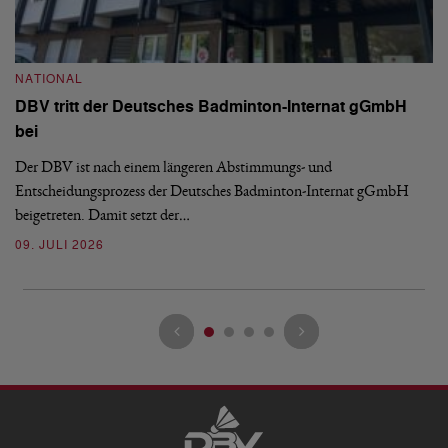
N
S
NATIONAL
H
DBV tritt der Deutsches Badminton-Internat gGmbH
De
bei
Ze
Bu
Der DBV ist nach einem längeren Abstimmungs- und
Entscheidungsprozess der Deutsches Badminton-Internat gGmbH
07
beigetreten. Damit setzt der…
09. JULI 2026