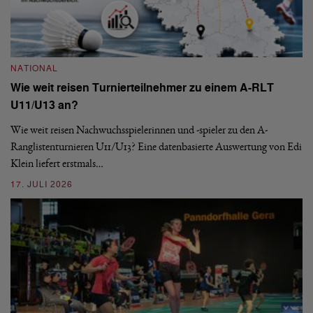
NATIONAL
N
Wie weit reisen Turnierteilnehmer zu einem A-RLT
S
U11/U13 an?
De
nä
Wie weit reisen Nachwuchsspielerinnen und -spieler zu den A-
ei
-
Ranglistenturnieren U11/U13? Eine datenbasierte Auswertung von Edi
Klein liefert erstmals…
09
17. JULI 2026