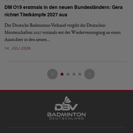
N
DM O19 erstmals in den neuen Bundesländern: Gera
E
richtet Titelkämpfe 2027 aus
Mi
Der Deutsche Badminton-Verband vergibt die Deutschen
Mo
Meisterschaften 2027 erstmals seit der Wiedervereinigung an einen
de
Ausrichter in den neuen…
08
14. JULI 2026