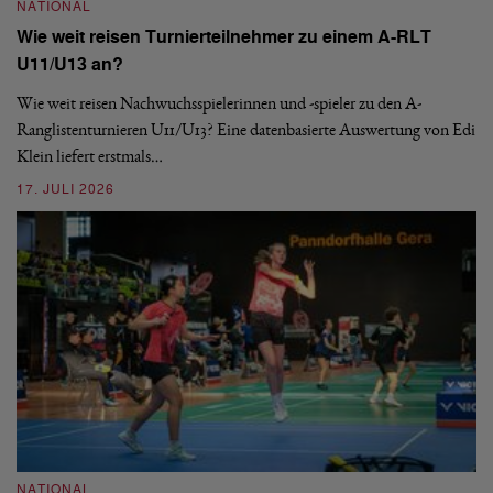
NATIONAL
Wie weit reisen Turnierteilnehmer zu einem A-RLT
N
U11/U13 an?
S
Wie weit reisen Nachwuchsspielerinnen und -spieler zu den A-
Ranglistenturnieren U11/U13? Eine datenbasierte Auswertung von Edi
De
Klein liefert erstmals…
nä
ei
17. JULI 2026
09
NATIONAL