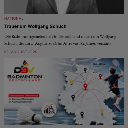
NATIONAL
N
Trauer um Wolfgang Schuch
D
b
Die Badmintongemeinschaft in Deutschland trauert um Wolfgang
Schuch, der am 2. August 2026 im Alter von 84 Jahren verstarb.
De
En
08. AUGUST 2026
be
09