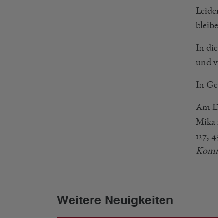
Leide
bleib
In di
und v
In Ge
Am Do
Mika 
127, 
Komme
Weitere Neuigkeiten