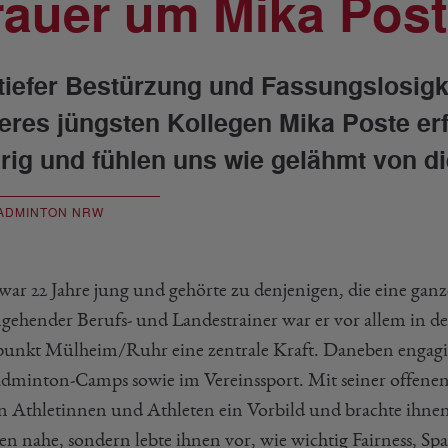
rauer um Mika Pos
 tiefer Bestürzung und Fassungslosig
eres jüngsten Kollegen Mika Poste erf
urig und fühlen uns wie gelähmt von d
ADMINTON NRW
war 22 Jahre jung und gehörte zu denjenigen, die eine gan
ngehender Berufs- und Landestrainer war er vor allem in d
punkt Mülheim/Ruhr eine zentrale Kraft. Daneben engagier
adminton-Camps sowie im Vereinssport. Mit seiner offenen
n Athletinnen und Athleten ein Vorbild und brachte ihnen
ten nahe, sondern lebte ihnen vor, wie wichtig Fairness, S