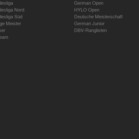
desliga
German Open
desliga Nord
HYLO Open
desliga Süd
Deutsche Meisterschaft
ige Meister
German Junior
ker
DBV-Ranglisten
ream