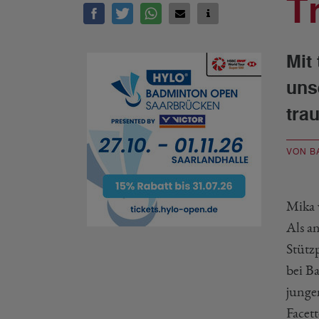
T
Mit
uns
tra
VON B
Mika 
Als a
Stütz
bei B
junge
Facet