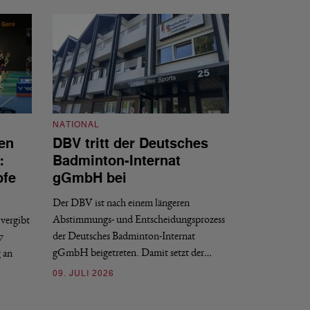
NATIONAL
en
DBV tritt der Deutsches
NATIONAL
:
Badminton-Internat
Stellenauss
pfe
gGmbH bei
Sportdirekt
Der DBV ist nach einem längeren
Der Deutsche Badm
Abstimmungs- und Entscheidungsprozess
vergibt
nächstmöglichen Ze
der Deutsches Badminton-Internat
7
beziehungsweise e
gGmbH beigetreten. Damit setzt der…
g an
09. JULI 2026
09. JULI 2026