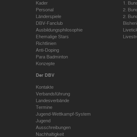
Kader
1. Bun
Personal
2. Bun
Länderspiele
2. Bun
DBV-Fanclub
Bisher
Ausbildungsphilosophie
Livetic
Ehemalige Stars
Livest
Richtlinien
Anti-Doping
Para Badminton
Konzepte
Der DBV
Kontakte
Verbandsführung
Landesverbände
Termine
Jugend-Wettkampf-System
Jugend
Ausschreibungen
Nachhaltigkeit