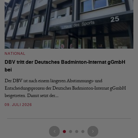
N
S
NATIONAL
H
DBV tritt der Deutsches Badminton-Internat gGmbH
De
bei
Ze
Bu
Der DBV ist nach einem längeren Abstimmungs- und
Entscheidungsprozess der Deutsches Badminton-Internat gGmbH
07
beigetreten. Damit setzt der…
09. JULI 2026