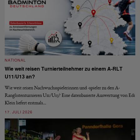
NATIONAL
N
Wie weit reisen Turnierteilnehmer zu einem A-RLT
S
U11/U13 an?
De
nä
Wie weit reisen Nachwuchsspielerinnen und -spieler zu den A-
ei
-
Ranglistenturnieren U11/U13? Eine datenbasierte Auswertung von Edi
Klein liefert erstmals…
09
17. JULI 2026