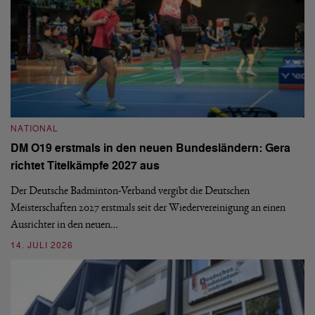
N
NATIONAL
E
DM O19 erstmals in den neuen Bundesländern: Gera
Mi
richtet Titelkämpfe 2027 aus
Mo
de
Der Deutsche Badminton-Verband vergibt die Deutschen
Meisterschaften 2027 erstmals seit der Wiedervereinigung an einen
08
Ausrichter in den neuen…
14. JULI 2026