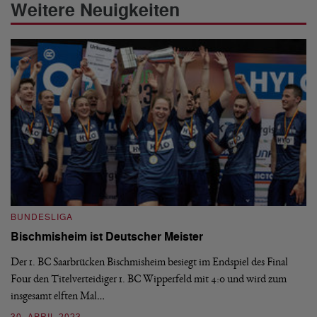
Weitere Neuigkeiten
BUNDESLIGA
B
Bischmisheim ist Deutscher Meister
1
H
Der 1. BC Saarbrücken Bischmisheim besiegt im Endspiel des Final
Four den Titelverteidiger 1. BC Wipperfeld mit 4:0 und wird zum
Di
insgesamt elften Mal…
le
6: