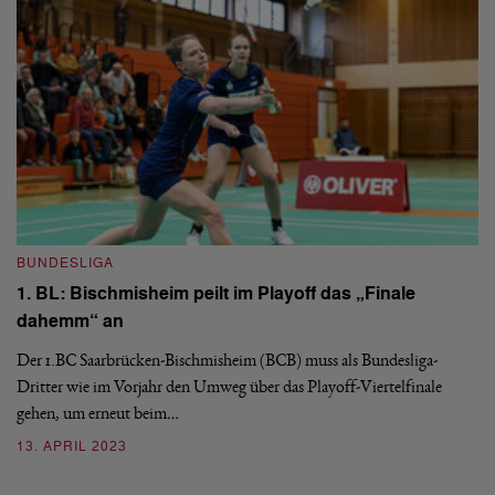
di
ab
3
BUNDESLIGA
1. BL: Bischmisheim peilt im Playoff das „Finale
dahemm“ an
Der 1.BC Saarbrücken-Bischmisheim (BCB) muss als Bundesliga-
B
Dritter wie im Vorjahr den Umweg über das Playoff-Viertelfinale
1
gehen, um erneut beim…
a
13. APRIL 2023
Vi
Ha