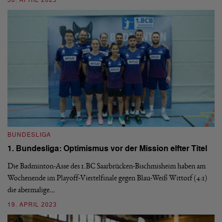
30. APRIL 2023
03
BUNDESLIGA
1. Bundesliga: Optimismus vor der Mission elfter Titel
Die Badminton-Asse des 1.BC Saarbrücken-Bischmisheim haben am
B
Wochenende im Playoff-Viertelfinale gegen Blau-Weiß Wittorf (4:1)
1
die abermalige…
F
19. APRIL 2023
Ge