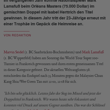
Im vergangenen Jahr konnte Nationalspieler Mark
Lamsfuß beim Orléans Masters (75.000 Dollar) im
gemischten Doppel mit Isabel Herttrich den Titel
gewinnen. In diesem Jahr tritt der 23-Jährige erneut mit
einer Trophäe im Gepäck die Heimreise an.
VON REDAKTION
Marvin Seidel
(1. BC Saarbrücken-Bischmisheim) und
Mark Lamsfuß
(1. BC Wipperfeld) haben am Sonntag das World Tour Super 100-
Turnier in Frankreich gewonnen und ihren ersten gemeinsamen Titel
in dieser Kategorie gefeiert. Die aktuellen Weltranglisten-38.
entschieden das Endspiel nach 35 Minuten gegen die Malaysier Chun
Kang Shia/Wee Gieen Tan mit 21-10, 21-18 für sich.
"Ich bin sehr glücklich. Letztes Jahr der Sieg im Mixed und jetzt der
Doppeltitel in Frankreich. Wir waren heute sehr fokussiert und
konnten viel Druck auf unsere Gegner ausüben. Das war der Schlüssel