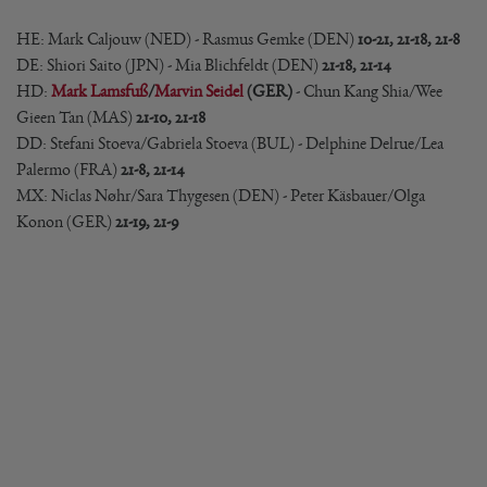
HE: Mark Caljouw (NED) - Rasmus Gemke (DEN)
10-21, 21-18, 21-8
DE: Shiori Saito (JPN) - Mia Blichfeldt (DEN)
21-18, 21-14
HD:
Mark Lamsfuß
/
Marvin Seidel
(GER)
- Chun Kang Shia/Wee
Gieen Tan (MAS)
21-10, 21-18
DD: Stefani Stoeva/Gabriela Stoeva (BUL) - Delphine Delrue/Lea
Palermo (FRA)
21-8, 21-14
MX: Niclas Nøhr/Sara Thygesen (DEN) - Peter Käsbauer/Olga
Konon (GER)
21-19, 21-9