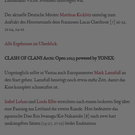
Landsmann Victor Svendsen unterlegen war.
Der aktuelle Deutsche Meister
Matthias Kicklitz
unterlag zum
Auftakt des Herreneinzels dem Franzosen Lucas Claerbout [7] 16-21,
21-14, 14-21.
Alle Ergebnisse im Überblick.
CLASH OF CLANS Arctic Open 2023 powered by YONEX:
Ursprünglich sollte in Vantaa auch Europameister
Mark Lamsfuß
an
den Start gehen. Lamsfuß benötigt noch etwas mehr Zeit, damit das
Knie komplett schmerzfrei ist.
Isabel Lohau
und
Linda Efler
erreichten nach einem lockeren Sieg über
eine Paarung aus Lettland die zweite Runde. Hier bedeutete das
japanische Duo Rin Iwanaga/Kie Nakanishi [8] nach zwei hart
umkämpften Sätzen (25-27, 17-21) leider Endstation.