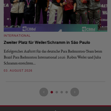
INTERNATIONAL
I
Zweiter Platz für Weiler/Schramm in São Paulo
D
Erfolgreicher Auftritt für das deutsche Para Badminton-Team beim
Di
Brazil Para Badminton International 2026: Robin Weiler und Julia
de
Schramm erreichten…
Gl
03. AUGUST 2026
28