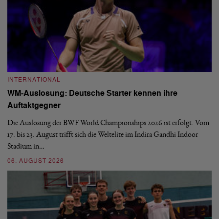
INTERNATIONAL
I
WM-Auslosung: Deutsche Starter kennen ihre
B
Auftaktgegner
U
d
Die Auslosung der BWF World Championships 2026 ist erfolgt. Vom
Hi
17. bis 23. August trifft sich die Weltelite im Indira Gandhi Indoor
de
Stadium in…
si
06. AUGUST 2026
30