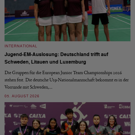
INTERNATIONAL
I
Jugend-EM-Auslosung: Deutschland trifft auf
B
Schweden, Litauen und Luxemburg
S
Die Gruppen für die European Junior Team Championships 2026
De
stehen fest. Die deutsche U19-Nationalmannschaft bekommt es in der
ve
Vorrunde mit Schweden,…
gr
05. AUGUST 2026
03