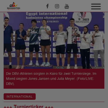
Die DBV-Athleten sorgten in Kairo für zwei Turniersiege. Im
Mixed siegten Jones Jansen und Julia Meyer. (Foto/LIVE:
DBV).
INTERNATIONAL
+++ Turnierticker +++