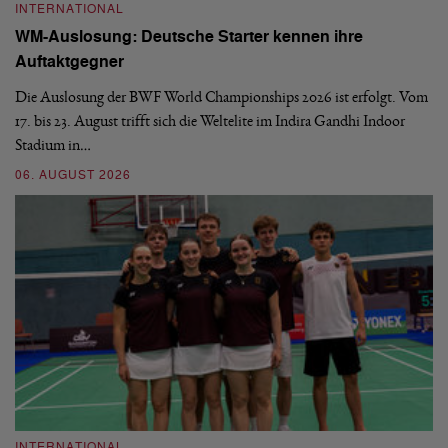
INTERNATIONAL
I
WM-Auslosung: Deutsche Starter kennen ihre
B
Auftaktgegner
U
d
Die Auslosung der BWF World Championships 2026 ist erfolgt. Vom
Hi
17. bis 23. August trifft sich die Weltelite im Indira Gandhi Indoor
de
Stadium in…
si
06. AUGUST 2026
30
INTERNATIONAL
I