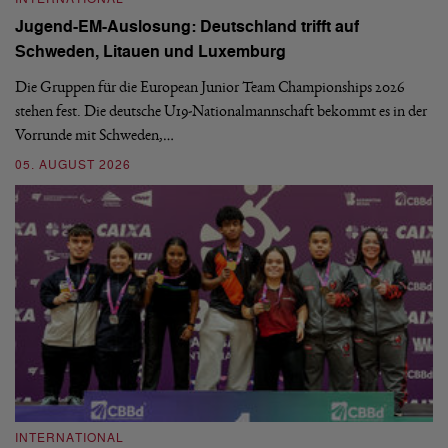
Jugend-EM-Auslosung: Deutschland trifft auf
B
Schweden, Litauen und Luxemburg
S
Die Gruppen für die European Junior Team Championships 2026
De
stehen fest. Die deutsche U19-Nationalmannschaft bekommt es in der
ve
Vorrunde mit Schweden,…
gr
05. AUGUST 2026
03
INTERNATIONAL
I