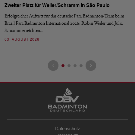
Zweiter Platz für Weiler/Schramm in São Paulo
D
Erfolgreicher Auftritt für das deutsche Para Badminton-Team beim
Di
Brazil Para Badminton International 2026: Robin Weiler und Julia
de
Schramm erreichten…
Gl
03. AUGUST 2026
28
Datenschutz