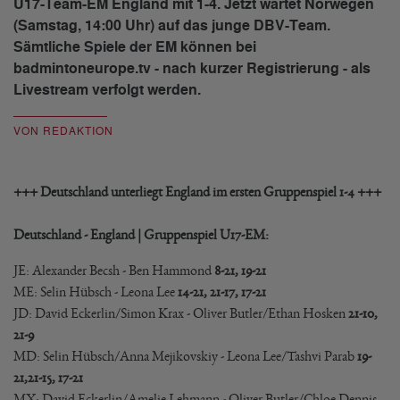
U17-Team-EM England mit 1-4. Jetzt wartet Norwegen
(Samstag, 14:00 Uhr) auf das junge DBV-Team.
Sämtliche Spiele der EM können bei
badmintoneurope.tv - nach kurzer Registrierung - als
Livestream verfolgt werden.
VON REDAKTION
+++ Deutschland unterliegt England im ersten Gruppenspiel 1-4 +++
Deutschland - England | Gruppenspiel U17-EM:
JE: Alexander Becsh - Ben Hammond
8-21, 19-21
ME: Selin Hübsch - Leona Lee
14-21,
21-17,
17-21
JD: David Eckerlin/Simon Krax - Oliver Butler/Ethan Hosken
21-10,
21-9
MD: Selin Hübsch/Anna Mejikovskiy - Leona Lee/Tashvi Parab
19-
21,
21-15, 17-21
MX: David Eckerlin/Amelie Lehmann - Oliver Butler/Chloe Dennis