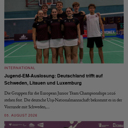
INTERNATIONAL
I
Jugend-EM-Auslosung: Deutschland trifft auf
B
Schweden, Litauen und Luxemburg
S
Die Gruppen für die European Junior Team Championships 2026
De
stehen fest. Die deutsche U19-Nationalmannschaft bekommt es in der
ve
Vorrunde mit Schweden,…
gr
05. AUGUST 2026
03