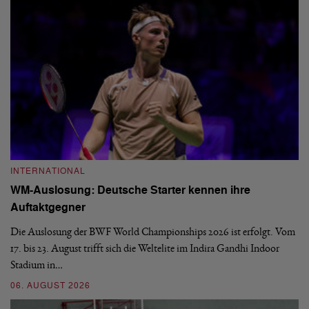
INTERNATIONAL
I
WM-Auslosung: Deutsche Starter kennen ihre
B
Auftaktgegner
U
d
Die Auslosung der BWF World Championships 2026 ist erfolgt. Vom
Hi
17. bis 23. August trifft sich die Weltelite im Indira Gandhi Indoor
de
Stadium in…
si
06. AUGUST 2026
30