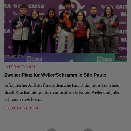
INTERNATIONAL
I
Zweiter Platz für Weiler/Schramm in São Paulo
D
Erfolgreicher Auftritt für das deutsche Para Badminton-Team beim
Di
Brazil Para Badminton International 2026: Robin Weiler und Julia
de
Schramm erreichten…
Gl
03. AUGUST 2026
28