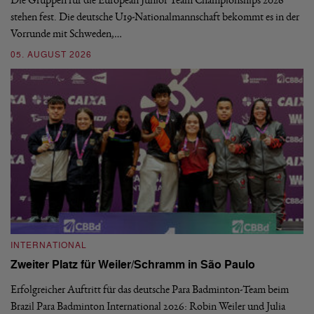
stehen fest. Die deutsche U19-Nationalmannschaft bekommt es in der
ve
Vorrunde mit Schweden,…
gr
05. AUGUST 2026
03
INTERNATIONAL
I
Zweiter Platz für Weiler/Schramm in São Paulo
D
Erfolgreicher Auftritt für das deutsche Para Badminton-Team beim
Di
Brazil Para Badminton International 2026: Robin Weiler und Julia
de