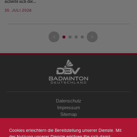
sicherte sich die…
ke
30. JULI 2026
23
Datenschutz
Impressum
Sitemap
Kontakt
Archiv
Cookies erleichtern die Bereitstellung unserer Dienste. Mit
Suche
der Nutzung unserer Dienste erklären Sie sich damit