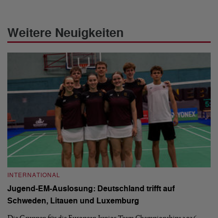
Weitere Neuigkeiten
INTERNATIONAL
I
Jugend-EM-Auslosung: Deutschland trifft auf
B
Schweden, Litauen und Luxemburg
S
Die Gruppen für die European Junior Team Championships 2026
De