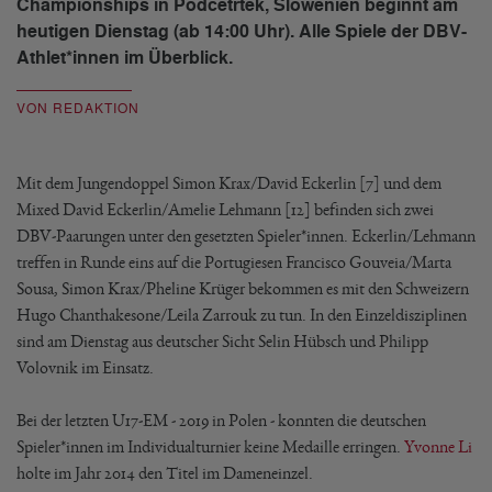
Championships in Podcetrtek, Slowenien beginnt am
heutigen Dienstag (ab 14:00 Uhr). Alle Spiele der DBV-
Athlet*innen im Überblick.
VON REDAKTION
Mit dem Jungendoppel Simon Krax/David Eckerlin [7] und dem
Mixed David Eckerlin/Amelie Lehmann [12] befinden sich zwei
DBV-Paarungen unter den gesetzten Spieler*innen. Eckerlin/Lehmann
treffen in Runde eins auf die Portugiesen Francisco Gouveia/Marta
Sousa, Simon Krax/Pheline Krüger bekommen es mit den Schweizern
Hugo Chanthakesone/Leila Zarrouk zu tun. In den Einzeldisziplinen
sind am Dienstag aus deutscher Sicht Selin Hübsch und Philipp
Volovnik im Einsatz.
Bei der letzten U17-EM - 2019 in Polen - konnten die deutschen
Spieler*innen im Individualturnier keine Medaille erringen.
Yvonne Li
holte im Jahr 2014 den Titel im Dameneinzel.