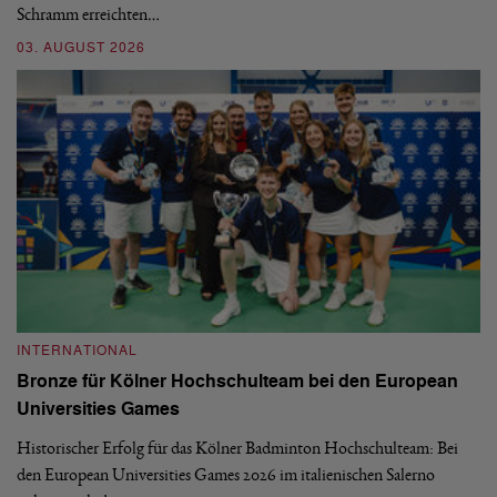
Schramm erreichten…
Gl
03. AUGUST 2026
28
INTERNATIONAL
I
Bronze für Kölner Hochschulteam bei den European
N
Universities Games
i
Historischer Erfolg für das Kölner Badminton Hochschulteam: Bei
Me
den European Universities Games 2026 im italienischen Salerno
Tu