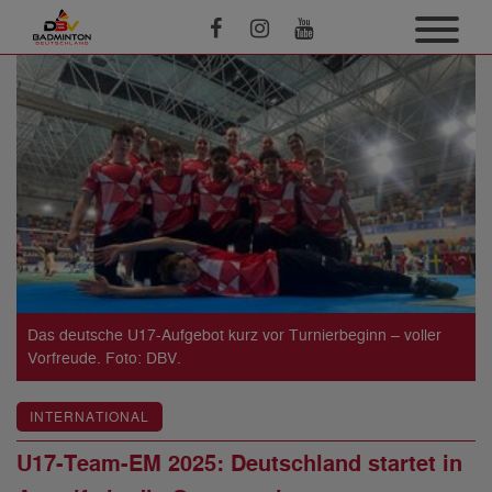
Das deutsche U17-Aufgebot kurz vor Turnierbeginn – voller
Vorfreude. Foto: DBV.
INTERNATIONAL
U17-Team-EM 2025: Deutschland startet in