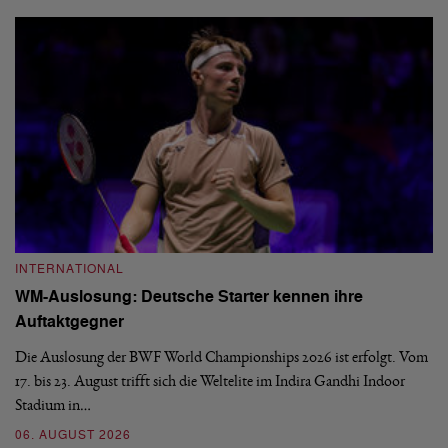
INTERNATIONAL
I
WM-Auslosung: Deutsche Starter kennen ihre
B
Auftaktgegner
U
d
Die Auslosung der BWF World Championships 2026 ist erfolgt. Vom
Hi
17. bis 23. August trifft sich die Weltelite im Indira Gandhi Indoor
de
Stadium in…
si
06. AUGUST 2026
30