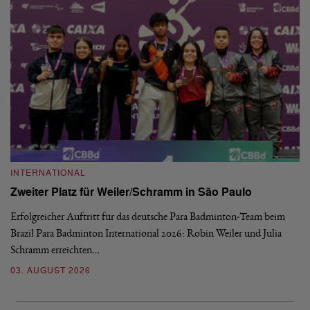
INTERNATIONAL
I
Zweiter Platz für Weiler/Schramm in São Paulo
D
Erfolgreicher Auftritt für das deutsche Para Badminton-Team beim
Di
Brazil Para Badminton International 2026: Robin Weiler und Julia
de
Schramm erreichten…
Gl
03. AUGUST 2026
28