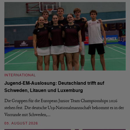
INTERNATIONAL
I
Jugend-EM-Auslosung: Deutschland trifft auf
B
Schweden, Litauen und Luxemburg
S
Die Gruppen für die European Junior Team Championships 2026
De
stehen fest. Die deutsche U19-Nationalmannschaft bekommt es in der
ve
Vorrunde mit Schweden,…
gr
05. AUGUST 2026
03