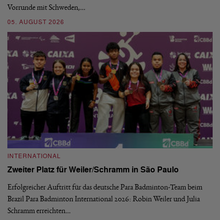
Vorrunde mit Schweden,…
gr
05. AUGUST 2026
03
INTERNATIONAL
I
Zweiter Platz für Weiler/Schramm in São Paulo
D
Erfolgreicher Auftritt für das deutsche Para Badminton-Team beim
Di
Brazil Para Badminton International 2026: Robin Weiler und Julia
de
Schramm erreichten…
Gl