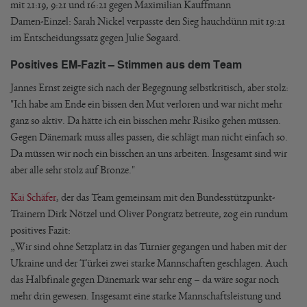
mit 21:19, 9:21 und 16:21 gegen Maximilian Kauffmann
Damen-Einzel: Sarah Nickel verpasste den Sieg hauchdünn mit 19:21
im Entscheidungssatz gegen Julie Søgaard.
Positives EM-Fazit – Stimmen aus dem Team
Jannes Ernst zeigte sich nach der Begegnung selbstkritisch, aber stolz:
"Ich habe am Ende ein bissen den Mut verloren und war nicht mehr
ganz so aktiv. Da hätte ich ein bisschen mehr Risiko gehen müssen.
Gegen Dänemark muss alles passen, die schlägt man nicht einfach so.
Da müssen wir noch ein bisschen an uns arbeiten. Insgesamt sind wir
aber alle sehr stolz auf Bronze."
Kai Schäfer
, der das Team gemeinsam mit den Bundesstützpunkt-
Trainern Dirk Nötzel und Oliver Pongratz betreute, zog ein rundum
positives Fazit:
„Wir sind ohne Setzplatz in das Turnier gegangen und haben mit der
Ukraine und der Türkei zwei starke Mannschaften geschlagen. Auch
das Halbfinale gegen Dänemark war sehr eng – da wäre sogar noch
mehr drin gewesen. Insgesamt eine starke Mannschaftsleistung und