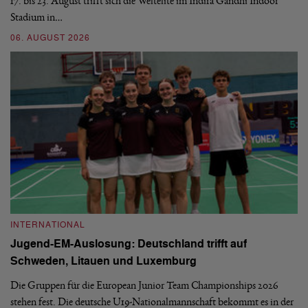
17. bis 23. August trifft sich die Weltelite im Indira Gandhi Indoor
de
Stadium in…
si
06. AUGUST 2026
30
INTERNATIONAL
I
Jugend-EM-Auslosung: Deutschland trifft auf
B
Schweden, Litauen und Luxemburg
S
Die Gruppen für die European Junior Team Championships 2026
De
stehen fest. Die deutsche U19-Nationalmannschaft bekommt es in der
ve