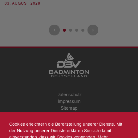
03. AUGUST 2026
28
Datenschutz
Impressum
Sitemap
Kontakt
Archiv
Cookies erleichtern die Bereitstellung unserer Dienste. Mit
Suche
der Nutzung unserer Dienste erklären Sie sich damit
einverstanden, dass wir Cookies verwenden. Mehr