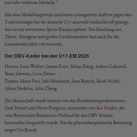
eine sehr verdiente Medaille.“
Mit dem Medaillengewinn und einem couragierten Auftritt gegen den
Titelverteidiger hat die deutsche U17-Auswahl eindrucksvoll gezeigt,
dass sie zur erweiterten Spitze Europas gehört. Die Mischung aus
Talent, Teamgeist und großer Geschlossenheit lässt auch für die
kommenden Jahre viel erwarten.
Der DBV-Kader bei der U17-EM 2025
Herren: Luan Wolber, Jannes Ernst, Milan Zeisig, Aditya Gahirwal,
Youri Schwarz, Lovis Deters
Damen: Marie Fein, Jule Meinhardt, Juna Bartsch, Sarah Nickel,
Alexia Nedelcu, Ailin Zheng
Die Mannschaft wurde betreut von den Bundesstützpunkttrainern
Dirk Nötzel und Oliver Pongratz, unterstützt von
Kai Schäfer
, der
vom Bayerischen Badminton-Verband für den DBV-Einsatz
honorarfrei freigestellt wurde. Für die physiotherapeutische Betreuung
sorgte Ute Brandt.