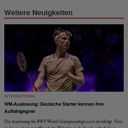
Weitere Neuigkeiten
INTERNATIONAL
I
WM-Auslosung: Deutsche Starter kennen ihre
B
Auftaktgegner
U
d
Die Auslosung der BWF World Championships 2026 ist erfolgt. Vom
Hi