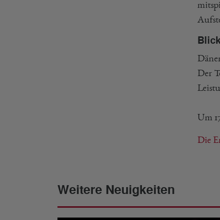
mitsp
Aufst
Blic
Dänem
Der T
Leist
Um 17
Die E
Weitere Neuigkeiten