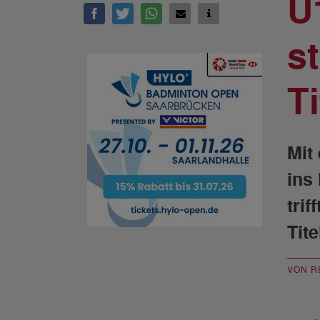
U
s
T
Mit
ins
tri
Tit
VON R