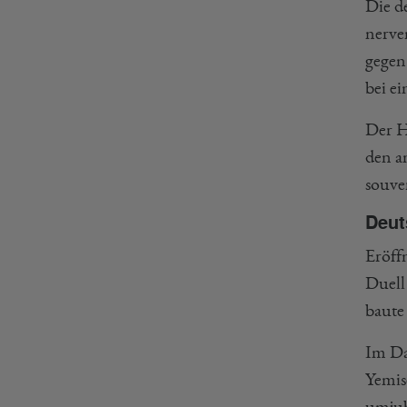
Die d
nerven
gegen
bei e
Der H
den a
souve
Deut
Eröff
Duell
baute
Im Da
Yemis
umjub