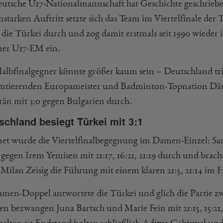
eutsche U17-Nationalmannschaft hat Geschichte geschriebe
starken Auftritt setzte sich das Team im Viertelfinale der
 die Türkei durch und zog damit erstmals seit 1990 wieder 
iner U17-EM ein.
albfinalgegner könnte größer kaum sein – Deutschland trif
mtierenden Europameister und Badminton-Topnation Däne
rän mit 3:0 gegen Bulgarien durch.
schland besiegt Türkei mit 3:1
net wurde die Viertelfinalbegegnung im Damen-Einzel: Sar
 gegen Irem Yemisen mit 21:17, 16:21, 21:19 durch und bra
 Milan Zeisig die Führung mit einem klaren 21:5, 21:14 im H
men-Doppel antwortete die Türkei und glich die Partie z
en bezwangen Juna Bartsch und Marie Fein mit 21:15, 15:2
elten 3:1-Endstand holten schließlich Aditya Gahirwal un