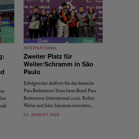
INTERNATIONAL
g:
Zweiter Platz für
INTERNATIONAL
Weiler/Schramm in São
Bronze für 
nd
Paulo
den Europea
Erfolgreicher Auftritt für das deutsche
Historischer Erfol
Para Badminton-Team beim Brazil Para
ior
Bei den European U
Badminton International 2026: Robin
est.
Salerno sicherte sic
Weiler und Julia Schramm erreichten…
haft
30. JULI 2026
03. AUGUST 2026