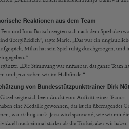
orische Reaktionen aus dem Team
 Fein und Juna Bartsch zeigten sich nach dem Spiel überw
sind überglücklich“, sagte Marie. „Das war ein unglaublic
 aufgespielt, Milan hat sein Spiel ruhig durchgezogen, un
reingegeben.“
ergänzte: „Die Stimmung war unfassbar, das ganze Team hat 
en und jetzt stehen wir im Halbfinale.“
chätzung von Bundesstützpunkttrainer Dirk Nöt
Nötzel zeigte sich beeindruckt vom Auftritt seines Teams:
haben eine Medaille gewonnen, das ist ein überragendes Gef
nen, war richtig stark. Jetzt wird spannend, wie wir mit 
dividuell noch einmal stärker als die Türkei, aber wir habe