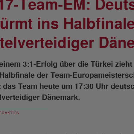
17-Team-EM: Deut
türmt ins Halbfinale
itelverteidiger Dän
 einem 3:1-Erfolg über die Türkei zie
 Halbfinale der Team-Europameistersch
fft das Team heute um 17:30 Uhr deutsc
elverteidiger Dänemark.
EDAKTION