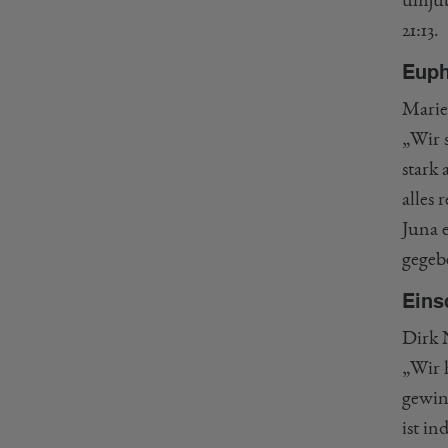
21:13.
Euph
Marie
„Wir 
stark
alles 
Juna 
gegeb
Eins
Dirk 
„Wir 
gewin
ist in