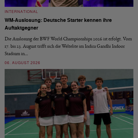
INTERNATIONAL
I
WM-Auslosung: Deutsche Starter kennen ihre
B
Auftaktgegner
U
d
Die Auslosung der BWF World Championships 2026 ist erfolgt. Vom
Hi
17. bis 23. August trifft sich die Weltelite im Indira Gandhi Indoor
de
Stadium in…
si
06. AUGUST 2026
30