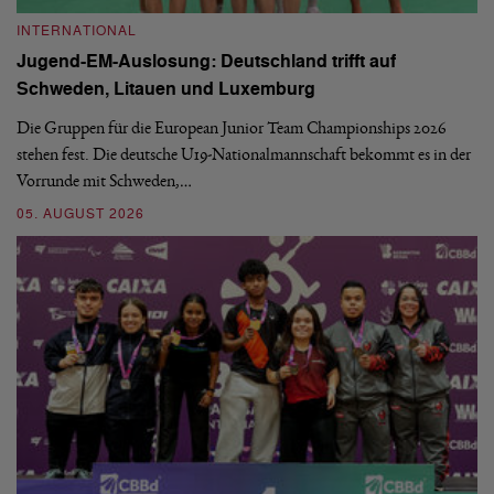
INTERNATIONAL
I
Jugend-EM-Auslosung: Deutschland trifft auf
B
Schweden, Litauen und Luxemburg
S
Die Gruppen für die European Junior Team Championships 2026
De
stehen fest. Die deutsche U19-Nationalmannschaft bekommt es in der
ve
Vorrunde mit Schweden,…
gr
05. AUGUST 2026
03