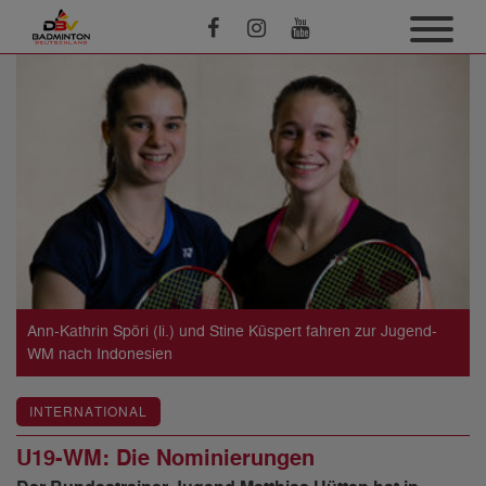
Ann-Kathrin Spöri (li.) und Stine Küspert fahren zur Jugend-
WM nach Indonesien
INTERNATIONAL
U19-WM: Die Nominierungen