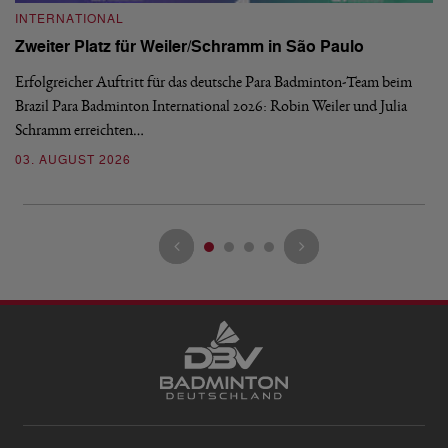
INTERNATIONAL
I
Zweiter Platz für Weiler/Schramm in São Paulo
D
Erfolgreicher Auftritt für das deutsche Para Badminton-Team beim
Di
Brazil Para Badminton International 2026: Robin Weiler und Julia
de
Schramm erreichten…
Gl
03. AUGUST 2026
28