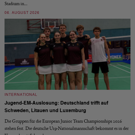
Stadium in…
si
06. AUGUST 2026
30
INTERNATIONAL
I
Jugend-EM-Auslosung: Deutschland trifft auf
B
Schweden, Litauen und Luxemburg
S
Die Gruppen für die European Junior Team Championships 2026
De
stehen fest. Die deutsche U19-Nationalmannschaft bekommt es in der
ve