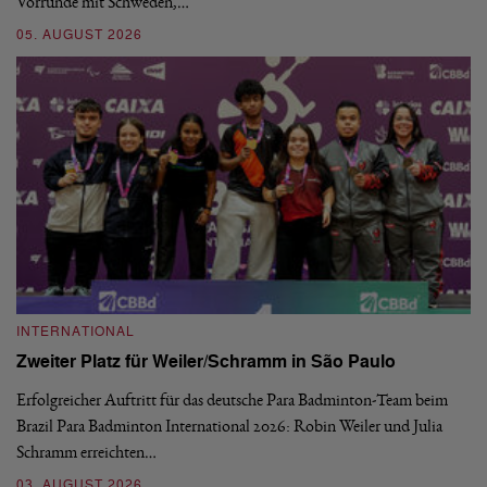
Vorrunde mit Schweden,…
gr
05. AUGUST 2026
03
INTERNATIONAL
I
Zweiter Platz für Weiler/Schramm in São Paulo
D
Erfolgreicher Auftritt für das deutsche Para Badminton-Team beim
Di
Brazil Para Badminton International 2026: Robin Weiler und Julia
de
Schramm erreichten…
Gl
03. AUGUST 2026
28