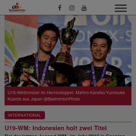
U19-Weltmeister im Herrendoppel: Mahiro Kaneko/Yunosuke
Kubota aus Japan @BadmintonPhoto
INTERNATIONAL
U19-WM: Indonesien holt zwei Titel