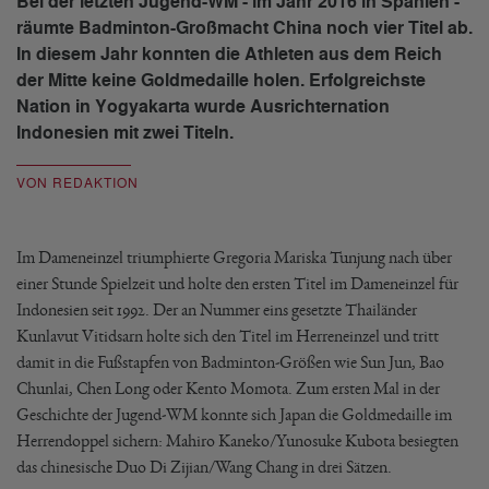
Bei der letzten Jugend-WM - im Jahr 2016 in Spanien -
räumte Badminton-Großmacht China noch vier Titel ab.
In diesem Jahr konnten die Athleten aus dem Reich
der Mitte keine Goldmedaille holen. Erfolgreichste
Nation in Yogyakarta wurde Ausrichternation
Indonesien mit zwei Titeln.
VON REDAKTION
Im Dameneinzel triumphierte Gregoria Mariska Tunjung nach über
einer Stunde Spielzeit und holte den ersten Titel im Dameneinzel für
Indonesien seit 1992. Der an Nummer eins gesetzte Thailänder
Kunlavut Vitidsarn holte sich den Titel im Herreneinzel und tritt
damit in die Fußstapfen von Badminton-Größen wie Sun Jun, Bao
Chunlai, Chen Long oder Kento Momota. Zum ersten Mal in der
Geschichte der Jugend-WM konnte sich Japan die Goldmedaille im
Herrendoppel sichern: Mahiro Kaneko/Yunosuke Kubota besiegten
das chinesische Duo Di Zijian/Wang Chang in drei Sätzen.