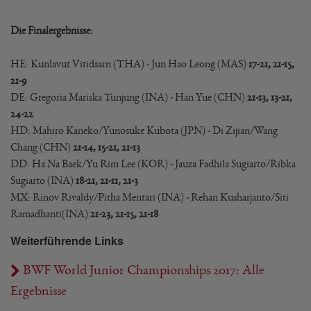
Die Finalergebnisse:
HE: Kunlavut Vitidsarn (THA) - Jun Hao Leong (MAS)
17-21, 21-15,
21-9
DE: Gregoria Mariska Tunjung (INA) - Han Yue (CHN)
21-13, 13-21,
24-22
HD: Mahiro Kaneko/Yunosuke Kubota (JPN) - Di Zijian/Wang
Chang (CHN)
21-14, 15-21, 21-13
DD: Ha Na Baek/Yu Rim Lee (KOR) - Jauza Fadhila Sugiarto/Ribka
Sugiarto (INA)
18-21, 21-11, 21-3
MX: Rinov Rivaldy/Pitha Mentari (INA) - Rehan Kusharjanto/Siti
Ramadhanti
(INA)
21-23, 21-15, 21-18
Weiterführende Links
BWF World Junior Championships 2017: Alle
Ergebnisse