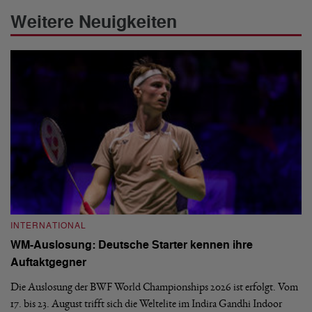
Weitere Neuigkeiten
INTERNATIONAL
I
WM-Auslosung: Deutsche Starter kennen ihre
B
Auftaktgegner
U
d
Die Auslosung der BWF World Championships 2026 ist erfolgt. Vom
Hi
17. bis 23. August trifft sich die Weltelite im Indira Gandhi Indoor
de