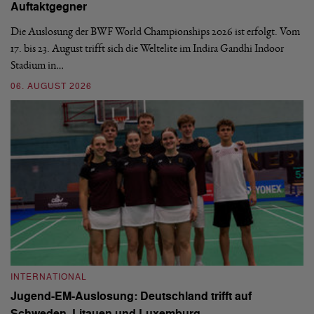
Auftaktgegner
U
d
Die Auslosung der BWF World Championships 2026 ist erfolgt. Vom
Hi
17. bis 23. August trifft sich die Weltelite im Indira Gandhi Indoor
de
Stadium in…
si
06. AUGUST 2026
30
INTERNATIONAL
I
Jugend-EM-Auslosung: Deutschland trifft auf
B