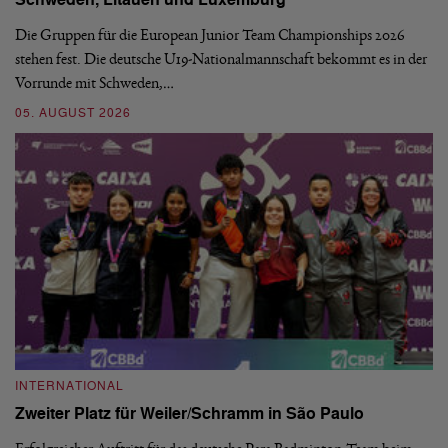
Schweden, Litauen und Luxemburg
S
Die Gruppen für die European Junior Team Championships 2026
De
stehen fest. Die deutsche U19-Nationalmannschaft bekommt es in der
ve
Vorrunde mit Schweden,…
gr
05. AUGUST 2026
03
INTERNATIONAL
I
Zweiter Platz für Weiler/Schramm in São Paulo
D