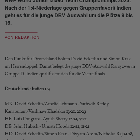
BWF World Junior Mixed Team Championships 2023:
Nach der 1:4-Niederlage gegen Gruppenfavorit Indien
geht es für die junge DBV-Auswahl um die Plätze 9 bis
16.
VON REDAKTION
Den Punkt für Deutschland holten David Eckerlin und Simon Krax
im Herrendoppel. Damit belegt die junge DBV-Auswahl Rang zwei in
Gruppe D. Indien qualifiziert sich für die Viertelfinals.
Deutschland - Indien 1-4
MX: David Eckerlin/Amelie Lehmann - Sathwik Reddy
Kanapuram/Vaishnavi Khadekar
13-21, 21-23
HE: Luis Pongratz - Ayush Shetty
12-21, 7-21
DE: Selin Hübsch - Unnati Hooda
12-21, 11-21
HD: David Eckerlin/Simon Krax - Divyam Arora/Nicholas Raj
21-18,