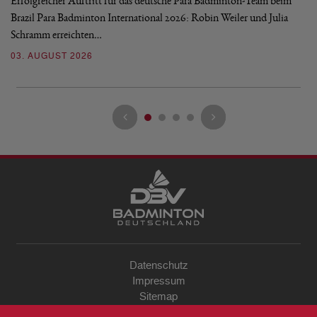
Erfolgreicher Auftritt für das deutsche Para Badminton-Team beim
Di
Brazil Para Badminton International 2026: Robin Weiler und Julia
de
Schramm erreichten…
Gl
03. AUGUST 2026
28
Datenschutz
Impressum
Sitemap
Kontakt