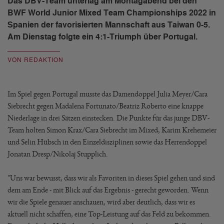
Das DBV-Team unterlag am Montagabend bei den
BWF World Junior Mixed Team Championships 2022 in
Spanien der favorisierten Mannschaft aus Taiwan 0-5.
Am Dienstag folgte ein 4:1-Triumph über Portugal.
VON REDAKTION
Im Spiel gegen Portugal musste das Damendoppel Julia Meyer/Cara
Siebrecht gegen Madalena Fortunato/Beatriz Roberto eine knappe
Niederlage in drei Sätzen einstecken. Die Punkte für das junge DBV-
Team holten Simon Krax/Cara Siebrecht im Mixed, Karim Krehemeier
und Selin Hübsch in den Einzeldisziplinen sowie das Herrendoppel
Jonatan Dresp/Nikolaj Stupplich.
"Uns war bewusst, dass wir als Favoriten in dieses Spiel gehen und sind
dem am Ende - mit Blick auf das Ergebnis - gerecht geworden. Wenn
wir die Spiele genauer anschauen, wird aber deutlich, dass wir es
aktuell nicht schaffen, eine Top-Leistung auf das Feld zu bekommen.