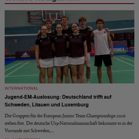
INTERNATIONAL
I
Jugend-EM-Auslosung: Deutschland trifft auf
B
Schweden, Litauen und Luxemburg
S
Die Gruppen für die European Junior Team Championships 2026
De
stehen fest. Die deutsche U19-Nationalmannschaft bekommt es in der
ve
Vorrunde mit Schweden,…
gr