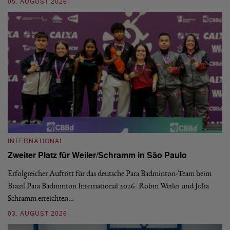
05. AUGUST 2026
03
INTERNATIONAL
I
Zweiter Platz für Weiler/Schramm in São Paulo
D
Erfolgreicher Auftritt für das deutsche Para Badminton-Team beim
Di
Brazil Para Badminton International 2026: Robin Weiler und Julia
de
Schramm erreichten…
Gl
03. AUGUST 2026
28