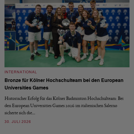
INTERNATIONAL
I
Bronze für Kölner Hochschulteam bei den European
N
Universities Games
i
Historischer Erfolg für das Kölner Badminton Hochschulteam: Bei
Me
den European Universities Games 2026 im italienischen Salerno
Tu
sicherte sich die…
ke
30. JULI 2026
23