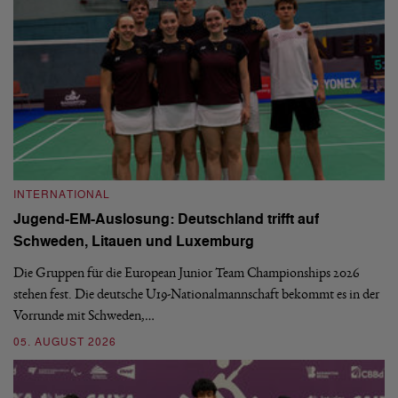
INTERNATIONAL
I
Jugend-EM-Auslosung: Deutschland trifft auf
B
Schweden, Litauen und Luxemburg
S
Die Gruppen für die European Junior Team Championships 2026
De
stehen fest. Die deutsche U19-Nationalmannschaft bekommt es in der
ve
Vorrunde mit Schweden,…
gr
05. AUGUST 2026
03