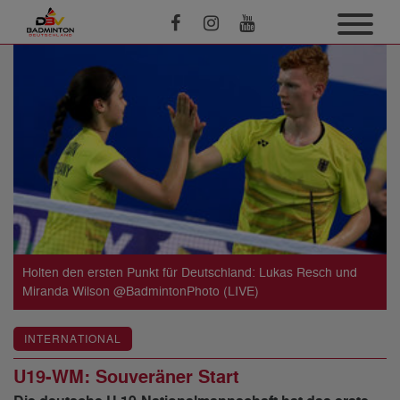
Holten den ersten Punkt für Deutschland: Lukas Resch und
Miranda Wilson @BadmintonPhoto (LIVE)
INTERNATIONAL
U19-WM: Souveräner Start