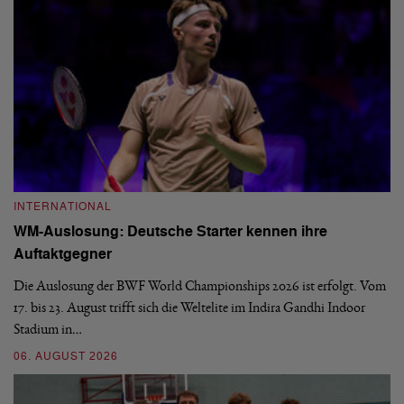
INTERNATIONAL
I
WM-Auslosung: Deutsche Starter kennen ihre
B
Auftaktgegner
U
d
Die Auslosung der BWF World Championships 2026 ist erfolgt. Vom
Hi
17. bis 23. August trifft sich die Weltelite im Indira Gandhi Indoor
de
Stadium in…
si
06. AUGUST 2026
30