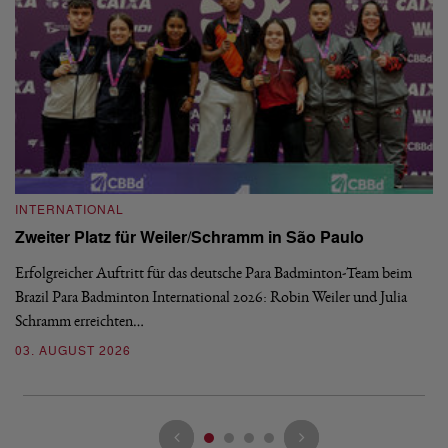
INTERNATIONAL
I
Zweiter Platz für Weiler/Schramm in São Paulo
D
Erfolgreicher Auftritt für das deutsche Para Badminton-Team beim
Di
Brazil Para Badminton International 2026: Robin Weiler und Julia
de
Schramm erreichten…
Gl
03. AUGUST 2026
28