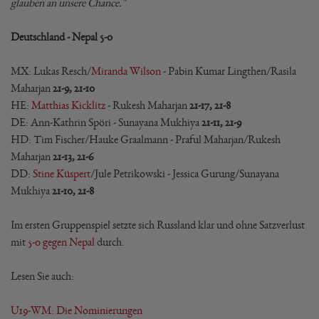
glauben an unsere Chance."
Deutschland - Nepal 5-0
MX: Lukas Resch/
Miranda Wilson
- Pabin Kumar Lingthen/Rasila
Maharjan
21-9, 21-10
HE:
Matthias Kicklitz
- Rukesh Maharjan
21-17, 21-8
DE: Ann-Kathrin Spöri - Sunayana Mukhiya
21-11, 21-9
HD: Tim Fischer/Hauke Graalmann - Praful Maharjan/Rukesh
Maharjan
21-13, 21-6
DD:
Stine Küspert
/Jule Petrikowski - Jessica Gurung/Sunayana
Mukhiya
21-10, 21-8
Im ersten Gruppenspiel setzte sich Russland klar und ohne Satzverlust
mit
5-0 gegen Nepal
durch.
Lesen Sie auch:
U19-WM: Die Nominierungen