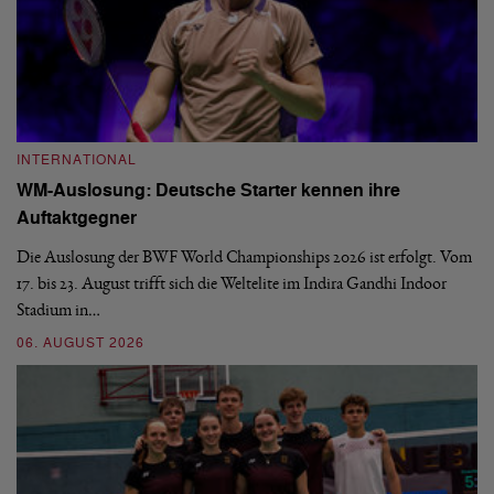
INTERNATIONAL
I
WM-Auslosung: Deutsche Starter kennen ihre
B
Auftaktgegner
U
d
Die Auslosung der BWF World Championships 2026 ist erfolgt. Vom
Hi
17. bis 23. August trifft sich die Weltelite im Indira Gandhi Indoor
de
Stadium in…
si
06. AUGUST 2026
30