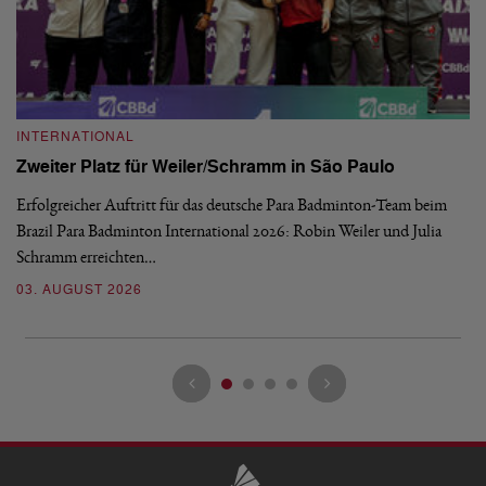
INTERNATIONAL
I
Zweiter Platz für Weiler/Schramm in São Paulo
D
Erfolgreicher Auftritt für das deutsche Para Badminton-Team beim
Di
Brazil Para Badminton International 2026: Robin Weiler und Julia
de
Schramm erreichten…
Gl
03. AUGUST 2026
28