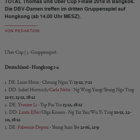
TOTAL Thomas und Uber Cup Finale 2018 in Bangkok.
Die DBV-Damen treffen im dritten Gruppenspiel auf
Hongkong (ab 14.00 Uhr MESZ).
VON REDAKTION
Uber Cup | 3. Gruppenspiel:
Deutschland - Hongkong 1-4
1. DE: Luise Heim - Cheung Ngan Yi
13-21, 7-21
1. DD: Isabel Herttrich/
Carla Nelte
- Ng Wing Yung/Yeung Nga Ting
21-17, 13-21, 18-21
2. DE:
Yvonne Li
- Yip Pui Yin
15-21, 18-21
2. DD:
Linda Efler
/Olga Konon - Ng Tsz Yau/Wu Yi Ting
10-21, 22-
20, 18-21
3. DE:
Fabienne Deprez
- Yeung Sum Yee
21-16, 21-9