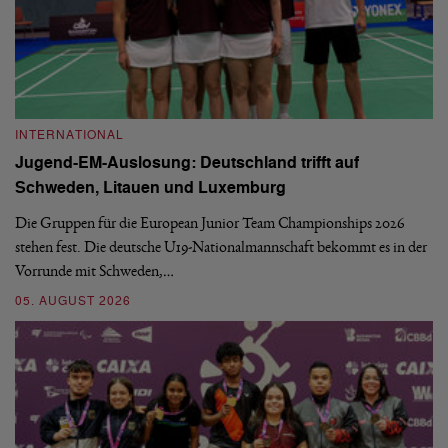
INTERNATIONAL
I
Jugend-EM-Auslosung: Deutschland trifft auf
B
Schweden, Litauen und Luxemburg
S
Die Gruppen für die European Junior Team Championships 2026
De
stehen fest. Die deutsche U19-Nationalmannschaft bekommt es in der
ve
Vorrunde mit Schweden,…
gr
05. AUGUST 2026
03