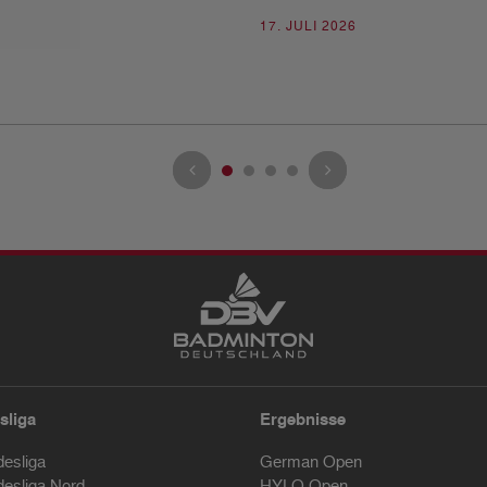
17. JULI 2026
sliga
Ergebnisse
desliga
German Open
desliga Nord
HYLO Open