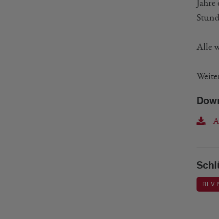
Jahre
Stund
Alle 
Weite
Dow
A
Schl
BLV