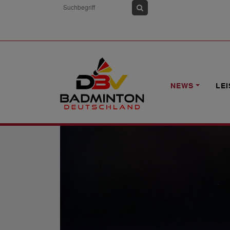
HOME
NEWS
VFB GW MÜLHEIM SU
NEWS
LE