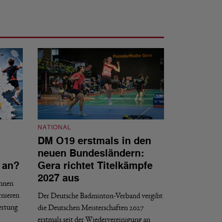
NATIONAL
DM O19 erstmals in den
NATIONAL
neuen Bundesländern:
DBV tritt d
 an?
Gera richtet Titelkämpfe
Internat gG
2027 aus
innen
Der DBV ist nach 
rnieren
Der Deutsche Badminton-Verband vergibt
Entscheidungsproze
ertung
die Deutschen Meisterschaften 2027
gGmbH beigetreten
erstmals seit der Wiedervereinigung an