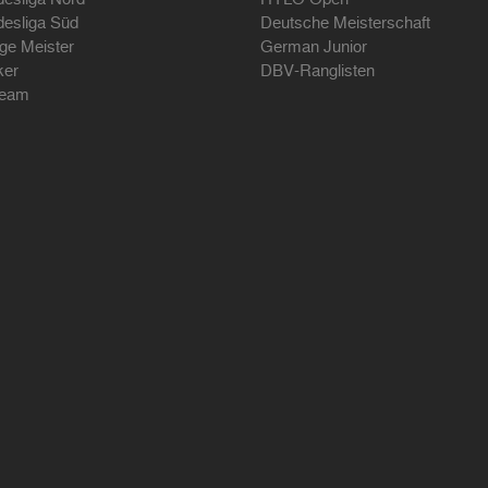
desliga Süd
Deutsche Meisterschaft
ige Meister
German Junior
ker
DBV-Ranglisten
ream