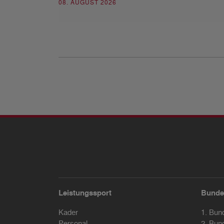
08. AUGUST 2026
Leistungssport
Bunde
Kader
1. Bun
Personal
2. Bun