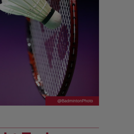
@BadmintonPhoto