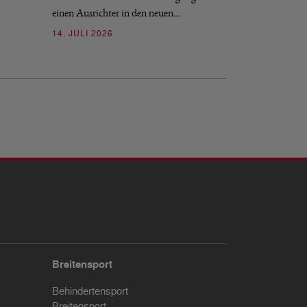
09. JULI 2026
einen Ausrichter in den neuen…
14. JULI 2026
Breitensport
Behindertensport
Breitensport