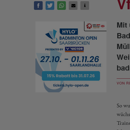
V
Mit
Bad
Mül
Wei
bad
VON R
So wu
wächs
Train