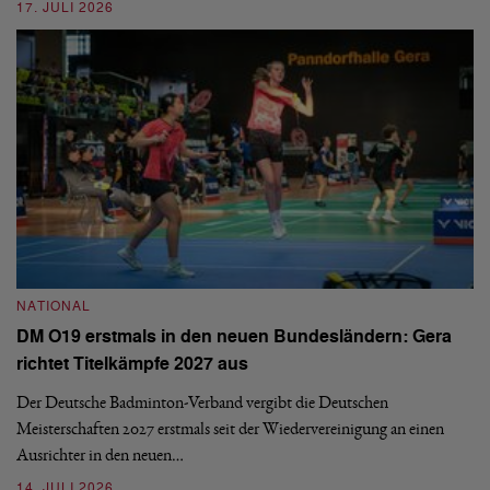
ei
17. JULI 2026
09
NATIONAL
N
DM O19 erstmals in den neuen Bundesländern: Gera
E
richtet Titelkämpfe 2027 aus
Mi
Der Deutsche Badminton-Verband vergibt die Deutschen
Mo
Meisterschaften 2027 erstmals seit der Wiedervereinigung an einen
de
Ausrichter in den neuen…
08
14. JULI 2026