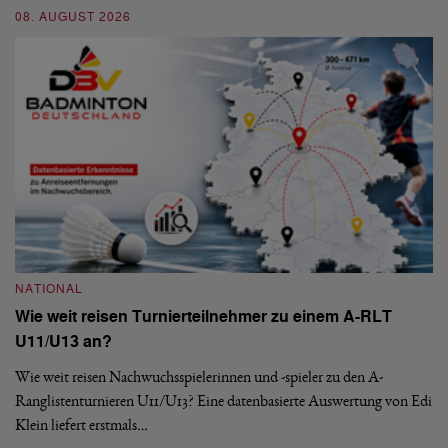
En
08. AUGUST 2026
be
09
NATIONAL
Wie weit reisen Turnierteilnehmer zu einem A-RLT
N
U11/U13 an?
S
Wie weit reisen Nachwuchsspielerinnen und -spieler zu den A-
Ranglistenturnieren U11/U13? Eine datenbasierte Auswertung von Edi
De
Klein liefert erstmals…
nä