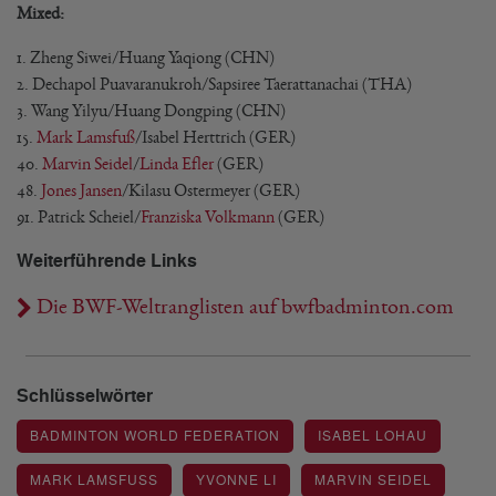
Mixed:
1. Zheng Siwei/Huang Yaqiong (CHN)
2. Dechapol Puavaranukroh/Sapsiree Taerattanachai (THA)
3. Wang Yilyu/Huang Dongping (CHN)
15.
Mark Lamsfuß
/Isabel Herttrich (GER)
40.
Marvin Seidel
/
Linda Efler
(GER)
48.
Jones Jansen
/Kilasu Ostermeyer (GER)
91. Patrick Scheiel/
Franziska Volkmann
(GER)
Weiterführende Links
Die BWF-Weltranglisten auf bwfbadminton.com
Schlüsselwörter
BADMINTON WORLD FEDERATION
ISABEL LOHAU
MARK LAMSFUSS
YVONNE LI
MARVIN SEIDEL