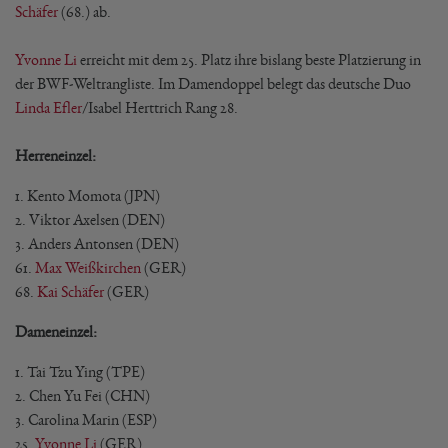
Schäfer
(68.) ab.
Yvonne Li
erreicht mit dem 25. Platz ihre bislang beste Platzierung in
der BWF-Weltrangliste. Im Damendoppel belegt das deutsche Duo
Linda Efler
/Isabel Herttrich Rang 28.
Herreneinzel:
1. Kento Momota (JPN)
2. Viktor Axelsen (DEN)
3. Anders Antonsen (DEN)
61.
Max Weißkirchen
(GER)
68.
Kai Schäfer
(GER)
Dameneinzel:
1. Tai Tzu Ying (TPE)
2. Chen Yu Fei (CHN)
3. Carolina Marin (ESP)
25.
Yvonne Li
(GER)