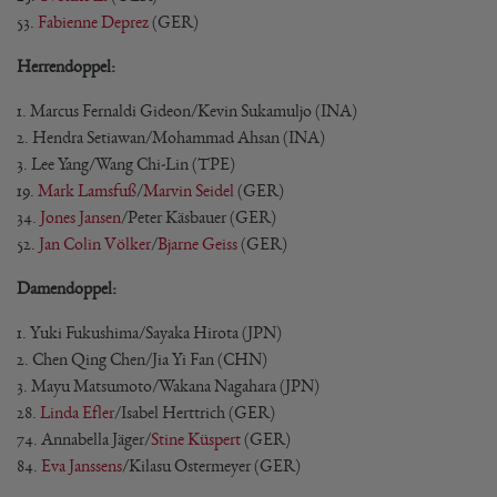
53.
Fabienne Deprez
(GER)
Herrendoppel:
1. Marcus Fernaldi Gideon/Kevin Sukamuljo (INA)
2. Hendra Setiawan/Mohammad Ahsan (INA)
3. Lee Yang/Wang Chi-Lin (TPE)
19.
Mark Lamsfuß
/
Marvin Seidel
(GER)
34.
Jones Jansen
/Peter Käsbauer (GER)
52.
Jan Colin Völker
/
Bjarne Geiss
(GER)
Damendoppel:
1. Yuki Fukushima/Sayaka Hirota (JPN)
2. Chen Qing Chen/Jia Yi Fan (CHN)
3. Mayu Matsumoto/Wakana Nagahara (JPN)
28.
Linda Efler
/Isabel Herttrich (GER)
74. Annabella Jäger/
Stine Küspert
(GER)
84.
Eva Janssens
/Kilasu Ostermeyer (GER)