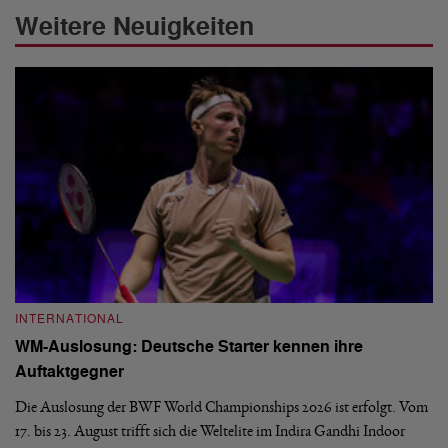
Weitere Neuigkeiten
INTERNATIONAL
I
WM-Auslosung: Deutsche Starter kennen ihre
B
Auftaktgegner
U
d
Die Auslosung der BWF World Championships 2026 ist erfolgt. Vom
Hi
17. bis 23. August trifft sich die Weltelite im Indira Gandhi Indoor
de