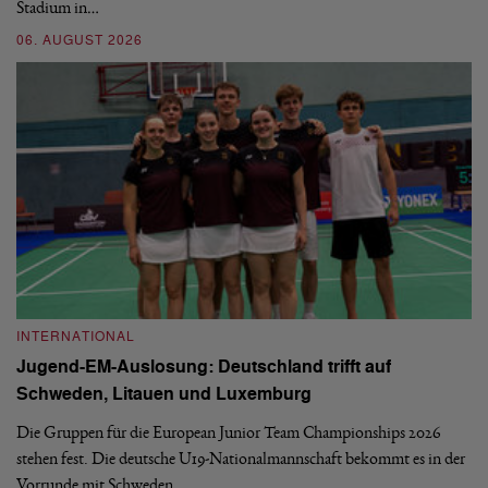
Stadium in…
si
06. AUGUST 2026
30
INTERNATIONAL
I
Jugend-EM-Auslosung: Deutschland trifft auf
B
Schweden, Litauen und Luxemburg
S
Die Gruppen für die European Junior Team Championships 2026
De
stehen fest. Die deutsche U19-Nationalmannschaft bekommt es in der
ve
Vorrunde mit Schweden,…
gr