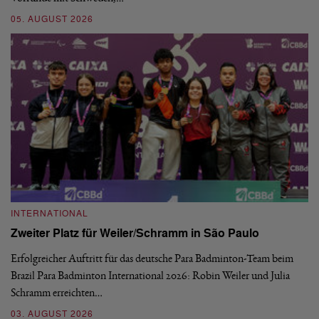
05. AUGUST 2026
03
INTERNATIONAL
I
Zweiter Platz für Weiler/Schramm in São Paulo
D
Erfolgreicher Auftritt für das deutsche Para Badminton-Team beim
Di
Brazil Para Badminton International 2026: Robin Weiler und Julia
de
Schramm erreichten…
Gl
03. AUGUST 2026
28