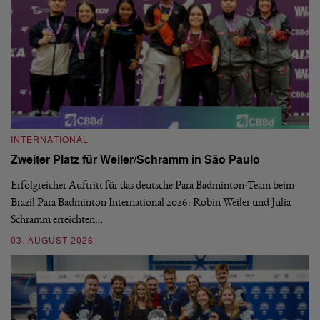
INTERNATIONAL
I
Zweiter Platz für Weiler/Schramm in São Paulo
D
Erfolgreicher Auftritt für das deutsche Para Badminton-Team beim
Di
Brazil Para Badminton International 2026: Robin Weiler und Julia
de
Schramm erreichten…
Gl
03. AUGUST 2026
28