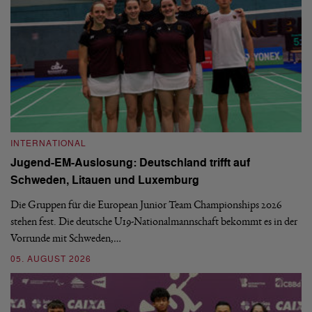
INTERNATIONAL
I
Jugend-EM-Auslosung: Deutschland trifft auf
B
Schweden, Litauen und Luxemburg
S
Die Gruppen für die European Junior Team Championships 2026
De
stehen fest. Die deutsche U19-Nationalmannschaft bekommt es in der
ve
Vorrunde mit Schweden,…
gr
05. AUGUST 2026
03