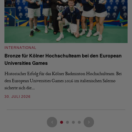
INTERNATIONAL
I
Bronze für Kölner Hochschulteam bei den European
N
Universities Games
i
Historischer Erfolg für das Kölner Badminton Hochschulteam: Bei
Me
den European Universities Games 2026 im italienischen Salerno
Tu
sicherte sich die…
ke
30. JULI 2026
23