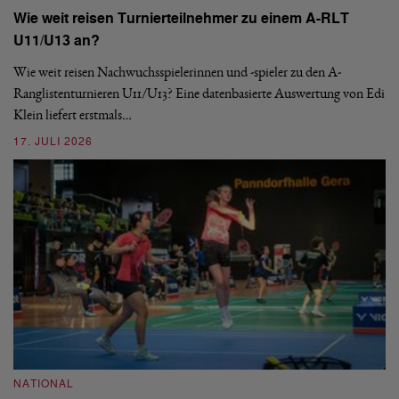
Wie weit reisen Turnierteilnehmer zu einem A-RLT
S
U11/U13 an?
De
nä
Wie weit reisen Nachwuchsspielerinnen und -spieler zu den A-
ei
-
Ranglistenturnieren U11/U13? Eine datenbasierte Auswertung von Edi
Klein liefert erstmals…
09
17. JULI 2026
N
NATIONAL
E