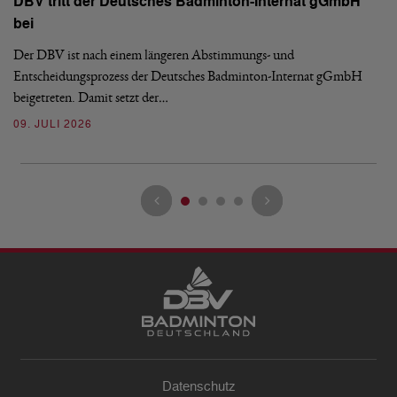
DBV tritt der Deutsches Badminton-Internat gGmbH
De
bei
Ze
Bu
Der DBV ist nach einem längeren Abstimmungs- und
Entscheidungsprozess der Deutsches Badminton-Internat gGmbH
07
beigetreten. Damit setzt der…
09. JULI 2026
Datenschutz