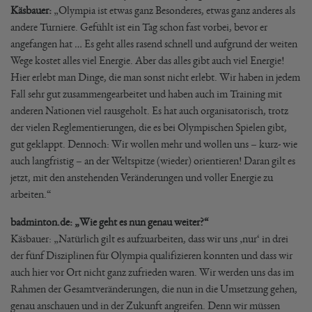
Käsbauer:
„Olympia ist etwas ganz Besonderes, etwas ganz anderes als
andere Turniere. Gefühlt ist ein Tag schon fast vorbei, bevor er
angefangen hat … Es geht alles rasend schnell und aufgrund der weiten
Wege kostet alles viel Energie. Aber das alles gibt auch viel Energie!
Hier erlebt man Dinge, die man sonst nicht erlebt. Wir haben in jedem
Fall sehr gut zusammengearbeitet und haben auch im Training mit
anderen Nationen viel rausgeholt. Es hat auch organisatorisch, trotz
der vielen Reglementierungen, die es bei Olympischen Spielen gibt,
gut geklappt. Dennoch: Wir wollen mehr und wollen uns – kurz- wie
auch langfristig – an der Weltspitze (wieder) orientieren! Daran gilt es
jetzt, mit den anstehenden Veränderungen und voller Energie zu
arbeiten.“
badminton.de: „Wie geht es nun genau weiter?“
Käsbauer: „Natürlich gilt es aufzuarbeiten, dass wir uns ‚nur‘ in drei
der fünf Disziplinen für Olympia qualifizieren konnten und dass wir
auch hier vor Ort nicht ganz zufrieden waren. Wir werden uns das im
Rahmen der Gesamtveränderungen, die nun in die Umsetzung gehen,
genau anschauen und in der Zukunft angreifen. Denn wir müssen