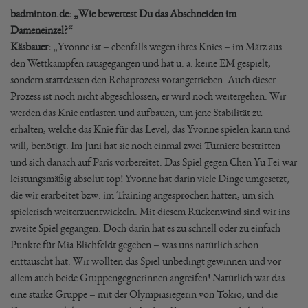
badminton.de: „Wie bewertest Du das Abschneiden im
Dameneinzel?“
Käsbauer:
„Yvonne ist – ebenfalls wegen ihres Knies – im März aus
den Wettkämpfen rausgegangen und hat u. a. keine EM gespielt,
sondern stattdessen den Rehaprozess vorangetrieben. Auch dieser
Prozess ist noch nicht abgeschlossen, er wird noch weitergehen. Wir
werden das Knie entlasten und aufbauen, um jene Stabilität zu
erhalten, welche das Knie für das Level, das Yvonne spielen kann und
will, benötigt. Im Juni hat sie noch einmal zwei Turniere bestritten
und sich danach auf Paris vorbereitet. Das Spiel gegen Chen Yu Fei war
leistungsmäßig absolut top! Yvonne hat darin viele Dinge umgesetzt,
die wir erarbeitet bzw. im Training angesprochen hatten, um sich
spielerisch weiterzuentwickeln. Mit diesem Rückenwind sind wir ins
zweite Spiel gegangen. Doch darin hat es zu schnell oder zu einfach
Punkte für Mia Blichfeldt gegeben – was uns natürlich schon
enttäuscht hat. Wir wollten das Spiel unbedingt gewinnen und vor
allem auch beide Gruppengegnerinnen angreifen! Natürlich war das
eine starke Gruppe – mit der Olympiasiegerin von Tokio, und die