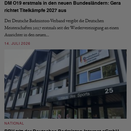
DM O19 erstmals in den neuen Bundesländern: Gera
Mi
richtet Titelkämpfe 2027 aus
Mo
de
Der Deutsche Badminton-Verband vergibt die Deutschen
Meisterschaften 2027 erstmals seit der Wiedervereinigung an einen
08
Ausrichter in den neuen…
14. JULI 2026
N
S
NATIONAL
H