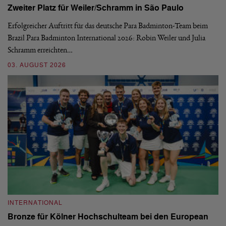
Zweiter Platz für Weiler/Schramm in São Paulo
D
Erfolgreicher Auftritt für das deutsche Para Badminton-Team beim
Di
Brazil Para Badminton International 2026: Robin Weiler und Julia
de
Schramm erreichten…
Gl
03. AUGUST 2026
28
INTERNATIONAL
I
Bronze für Kölner Hochschulteam bei den European
N