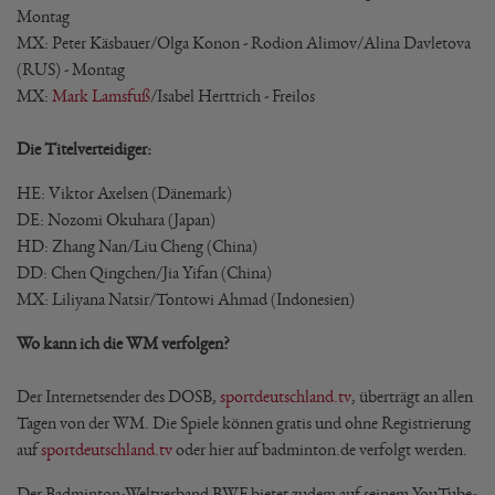
Montag
MX: Peter Käsbauer/Olga Konon - Rodion Alimov/Alina Davletova
(RUS) - Montag
MX:
Mark Lamsfuß
/Isabel Herttrich - Freilos
Die Titelverteidiger:
HE: Viktor Axelsen (Dänemark)
DE: Nozomi Okuhara (Japan)
HD: Zhang Nan/Liu Cheng (China)
DD: Chen Qingchen/Jia Yifan (China)
MX: Liliyana Natsir/Tontowi Ahmad (Indonesien)
Wo kann ich die WM verfolgen?
Der Internetsender des DOSB,
sportdeutschland.tv
, überträgt an allen
Tagen von der WM. Die Spiele können gratis und ohne Registrierung
auf
sportdeutschland.tv
oder hier auf badminton.de verfolgt werden.
Der Badminton-Weltverband BWF bietet zudem auf seinem YouTube-