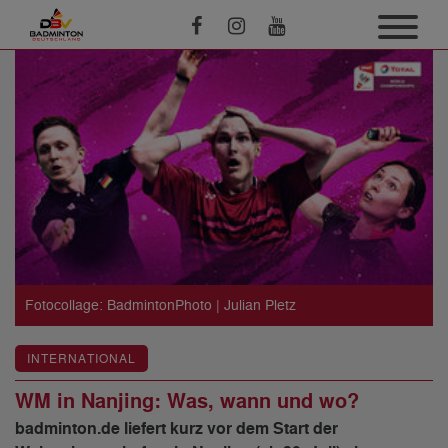
Fotocollage: BadmintonPhoto | Julian Pletz
INTERNATIONAL
WM in Nanjing: Was, wann und wo?
badminton.de liefert kurz vor dem Start der