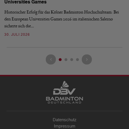
Universities Games
i
Historischer Erfolg für das Kölner Badminton Hochschulteam: Bei
Me
den European Universities Games 2026 im italienischen Salerno
Tu
sicherte sich die…
ke
30. JULI 2026
23
Datenschutz
Impressum