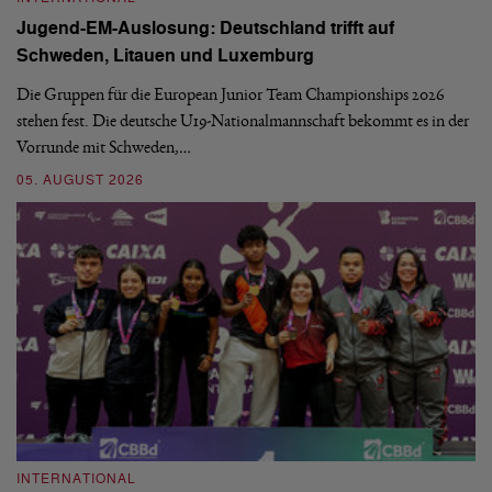
Jugend-EM-Auslosung: Deutschland trifft auf
B
Schweden, Litauen und Luxemburg
S
Die Gruppen für die European Junior Team Championships 2026
De
stehen fest. Die deutsche U19-Nationalmannschaft bekommt es in der
ve
Vorrunde mit Schweden,…
gr
05. AUGUST 2026
03
INTERNATIONAL
I