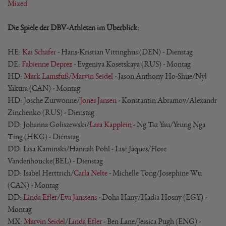
Mixed
Die Spiele der DBV-Athleten im Überblick:
HE:
Kai Schäfer
- Hans-Kristian Vittinghus (DEN) - Dienstag
DE:
Fabienne Deprez
- Evgeniya Kosetskaya (RUS) - Montag
HD:
Mark Lamsfuß
/
Marvin Seidel
- Jason Anthony Ho-Shue/Nyl
Yakura (CAN) - Montag
HD: Josche Zurwonne/
Jones Jansen
- Konstantin Abramov/Alexandr
Zinchenko (RUS) - Dienstag
DD: Johanna Goliszewski/
Lara Käpplein
- Ng Tsz Yau/Yeung Nga
Ting (HKG) - Dienstag
DD: Lisa Kaminski/Hannah Pohl - Lise Jaques/Flore
Vandenhoucke
(BEL) - Dienstag
DD: Isabel Herttrich/
Carla Nelte
- Michelle Tong/Josephine Wu
(CAN) - Montag
DD:
Linda Efler
/
Eva Janssens
- Doha Hany/Hadia Hosny (EGY) -
Montag
MX:
Marvin Seidel
/
Linda Efler
- Ben Lane/Jessica Pugh (ENG) -