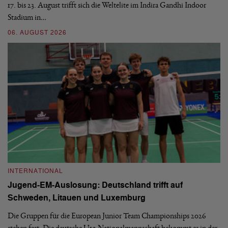
17. bis 23. August trifft sich die Weltelite im Indira Gandhi Indoor
de
Stadium in…
si
06. AUGUST 2026
30
INTERNATIONAL
I
Jugend-EM-Auslosung: Deutschland trifft auf
B
Schweden, Litauen und Luxemburg
S
Die Gruppen für die European Junior Team Championships 2026
De