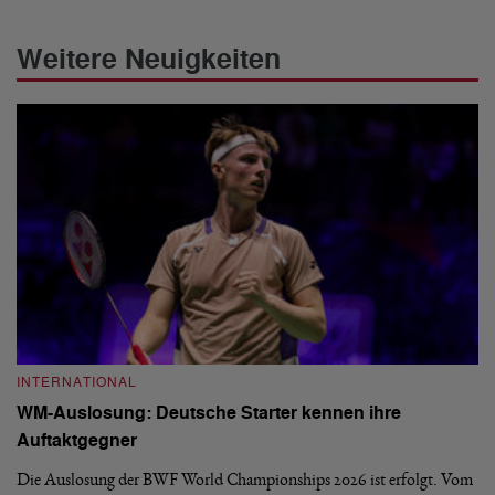
Weitere Neuigkeiten
INTERNATIONAL
I
WM-Auslosung: Deutsche Starter kennen ihre
B
Auftaktgegner
U
d
Die Auslosung der BWF World Championships 2026 ist erfolgt. Vom
Hi