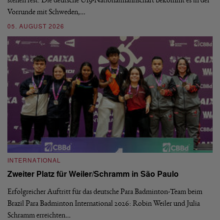
stehen fest. Die deutsche U19-Nationalmannschaft bekommt es in der
ve
Vorrunde mit Schweden,…
gr
05. AUGUST 2026
03
INTERNATIONAL
I
Zweiter Platz für Weiler/Schramm in São Paulo
D
Erfolgreicher Auftritt für das deutsche Para Badminton-Team beim
Di
Brazil Para Badminton International 2026: Robin Weiler und Julia
de
Schramm erreichten…
Gl