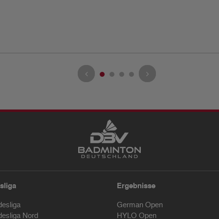
sliga
Ergebnisse
desliga
German Open
desliga Nord
HYLO Open