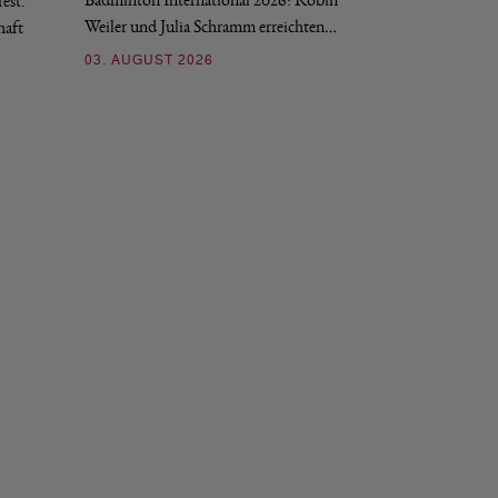
est.
Salerno sicherte sic
Weiler und Julia Schramm erreichten…
haft
30. JULI 2026
03. AUGUST 2026