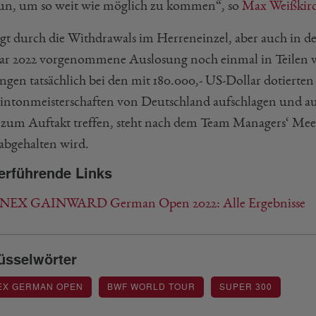
 tun, um so weit wie möglich zu kommen“, so
Max Weißkir
gt durch die Withdrawals im Herreneinzel, aber auch in den
ar 2022 vorgenommene Auslosung noch einmal in Teilen v
ngen tatsächlich bei den mit 180.000,- US-Dollar dotierten
ntonmeisterschaften von Deutschland aufschlagen und a
 zum Auftakt treffen, steht nach dem Team Managers‘ Mee
 abgehalten wird.
erführende Links
EX GAINWARD German Open 2022: Alle Ergebnisse
üsselwörter
EX GERMAN OPEN
BWF WORLD TOUR
SUPER 300