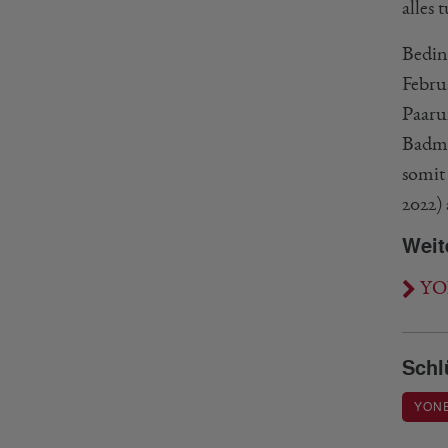
alles
Bedin
Febru
Paaru
Badmi
somit
2022)
Weit
YON
Schl
YON