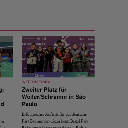
INTERNATIONAL
g:
Zweiter Platz für
INTERNATIONAL
Weiler/Schramm in São
Bronze für 
nd
Paulo
den Europea
Erfolgreicher Auftritt für das deutsche
Historischer Erfol
Para Badminton-Team beim Brazil Para
ior
Bei den European U
Badminton International 2026: Robin