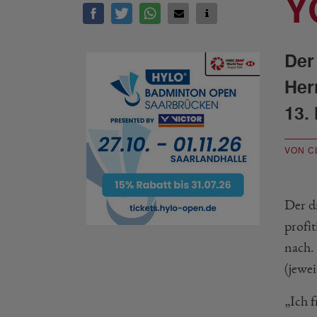
Y
Der
Her
13.
VON C
Der d
profi
nach.
(jewei
„Ich 