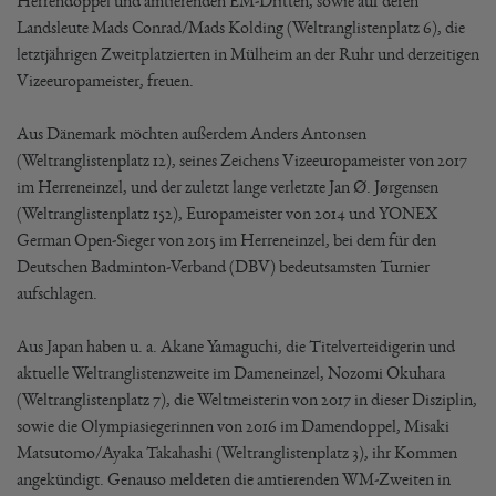
Herrendoppel und amtierenden EM-Dritten, sowie auf deren
Landsleute Mads Conrad/Mads Kolding (Weltranglistenplatz 6), die
letztjährigen Zweitplatzierten in Mülheim an der Ruhr und derzeitigen
Vizeeuropameister, freuen.
Aus Dänemark möchten außerdem Anders Antonsen
(Weltranglistenplatz 12), seines Zeichens Vizeeuropameister von 2017
im Herreneinzel, und der zuletzt lange verletzte Jan Ø. Jørgensen
(Weltranglistenplatz 152), Europameister von 2014 und YONEX
German Open-Sieger von 2015 im Herreneinzel, bei dem für den
Deutschen Badminton-Verband (DBV) bedeutsamsten Turnier
aufschlagen.
Aus Japan haben u. a. Akane Yamaguchi, die Titelverteidigerin und
aktuelle Weltranglistenzweite im Dameneinzel, Nozomi Okuhara
(Weltranglistenplatz 7), die Weltmeisterin von 2017 in dieser Disziplin,
sowie die Olympiasiegerinnen von 2016 im Damendoppel, Misaki
Matsutomo/Ayaka Takahashi (Weltranglistenplatz 3), ihr Kommen
angekündigt. Genauso meldeten die amtierenden WM-Zweiten in