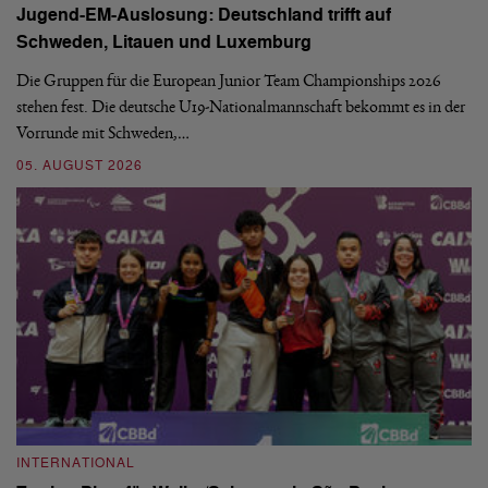
Jugend-EM-Auslosung: Deutschland trifft auf
B
Schweden, Litauen und Luxemburg
S
Die Gruppen für die European Junior Team Championships 2026
De
stehen fest. Die deutsche U19-Nationalmannschaft bekommt es in der
ve
Vorrunde mit Schweden,…
gr
05. AUGUST 2026
03
INTERNATIONAL
I