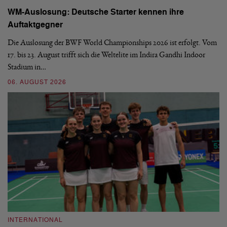
WM-Auslosung: Deutsche Starter kennen ihre
B
Auftaktgegner
U
d
Die Auslosung der BWF World Championships 2026 ist erfolgt. Vom
Hi
17. bis 23. August trifft sich die Weltelite im Indira Gandhi Indoor
de
Stadium in…
si
06. AUGUST 2026
30
INTERNATIONAL
I