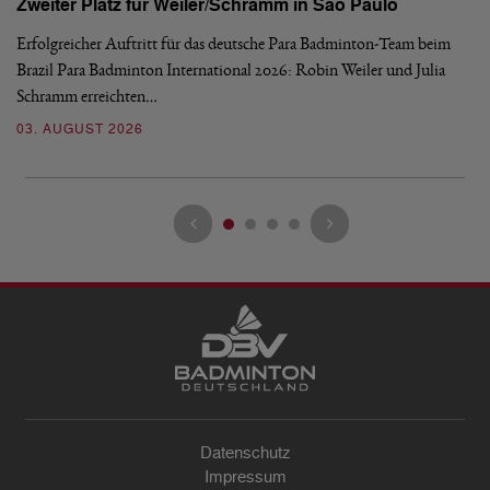
Zweiter Platz für Weiler/Schramm in São Paulo
D
Erfolgreicher Auftritt für das deutsche Para Badminton-Team beim
Di
Brazil Para Badminton International 2026: Robin Weiler und Julia
de
Schramm erreichten…
Gl
03. AUGUST 2026
28
Datenschutz
Impressum