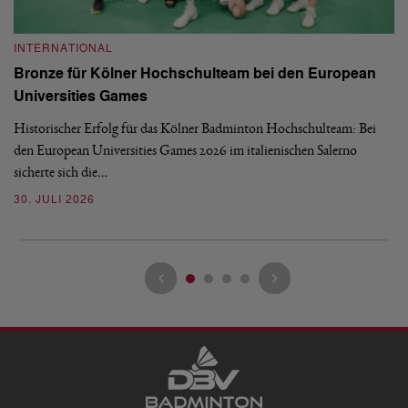
INTERNATIONAL
I
Bronze für Kölner Hochschulteam bei den European
N
Universities Games
i
Historischer Erfolg für das Kölner Badminton Hochschulteam: Bei
Me
den European Universities Games 2026 im italienischen Salerno
Tu
sicherte sich die…
ke
30. JULI 2026
23