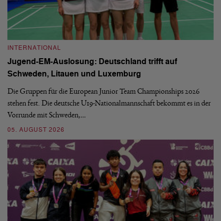
INTERNATIONAL
I
Jugend-EM-Auslosung: Deutschland trifft auf
B
Schweden, Litauen und Luxemburg
S
Die Gruppen für die European Junior Team Championships 2026
De
stehen fest. Die deutsche U19-Nationalmannschaft bekommt es in der
ve
Vorrunde mit Schweden,…
gr
05. AUGUST 2026
03