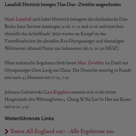
Lamsfuß/Herttrich besiegen Thai-Duo - Zwiebler ausgeschieden
Mark Lamsfuß
und Isabel Herttrich besiegten das thailändische Duo
Bodin Isara/Savitree Amitrapai 21-18, 17-21 und 21-16 und erreichen
ebenfalls das Achtelfinale. Jetzt warten im Kampf im das
Viertelfinalticket die aktuellen Rio-Olympiasieger und ehemaligen
Weltmeister Ahmad/Natsir aus Indonesien (ab ca. 16.30 MESZ).
Ohne realistische Siegchance blieb heute
Marc Zwiebler
im Duell mit
Olympiasieger Chen Long aus China. Der Deutsche unterlag in Runde
eins nach 43 Minuten mit 17-21, 7-21.
Johanna Goliszewski/
Lara Käpplein
mussten sich in der ersten
Hauptrunde den Weltranglisten-5. Chang Ye Na/Lee So Hee aus Korea
mit 11-21, 5-21.
Weiterführende Links
Yonex All-England 2017 - Alle Ergebnisse aus