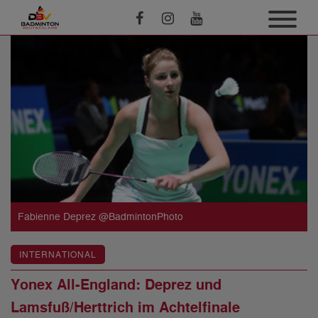
Fabienne Deprez @BadmintonPhoto
INTERNATIONAL
Yonex All-England: Deprez und
Lamsfuß/Herttrich im Achtelfinale