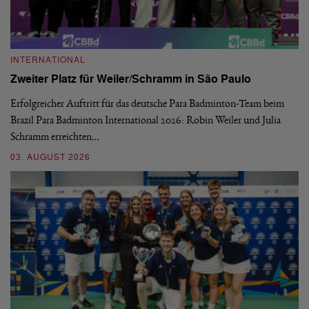
INTERNATIONAL
I
Zweiter Platz für Weiler/Schramm in São Paulo
D
Erfolgreicher Auftritt für das deutsche Para Badminton-Team beim
Di
Brazil Para Badminton International 2026: Robin Weiler und Julia
de
Schramm erreichten…
Gl
03. AUGUST 2026
28