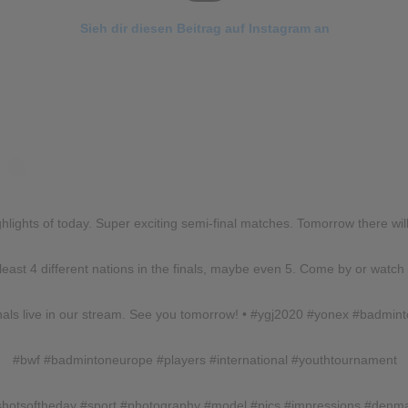
Sieh dir diesen Beitrag auf Instagram an
hlights of today. Super exciting semi-final matches. Tomorrow there wil
 least 4 different nations in the finals, maybe even 5. Come by or watch
inals live in our stream. See you tomorrow! • #ygj2020 #yonex #badmin
#bwf #badmintoneurope #players #international #youthtournament
shotsoftheday #sport #photography #model #pics #impressions #denm