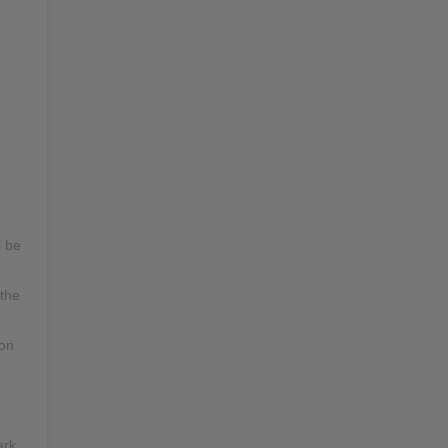
l be
 the
ton
ark