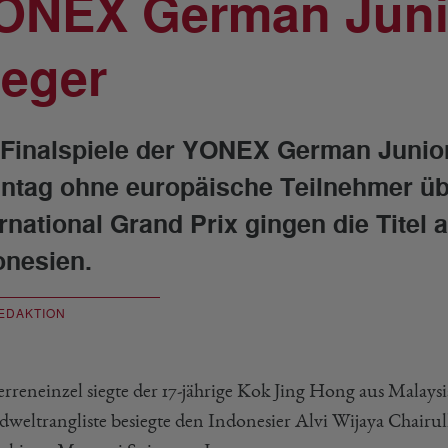
ONEX German Junio
ieger
 Finalspiele der YONEX German Junior
ntag ohne europäische Teilnehmer üb
ernational Grand Prix gingen die Titel
onesien.
EDAKTION
rreneinzel siegte der 17-jährige Kok Jing Hong aus Malay
dweltrangliste besiegte den Indonesier Alvi Wijaya Chairull