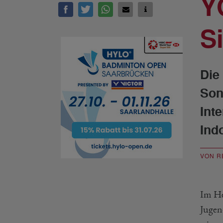
Y
S
Die
Son
Int
Ind
VON R
Im He
Jugen