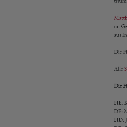
trium
Matth
im Ge
aus I
Die F
Alle
S
Die F
HE: K
DE: M
HD: J