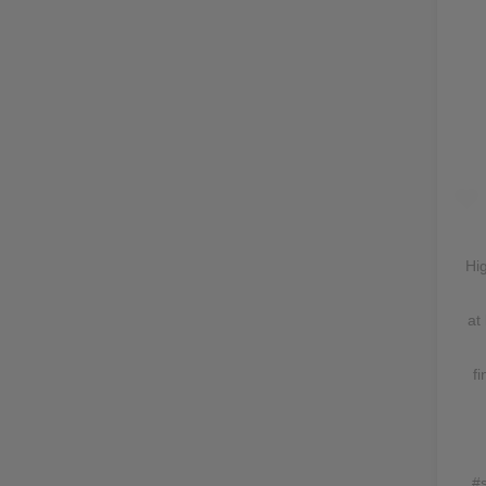
Hig
at
f
#