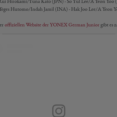
ui Hirokami/Yuna Kato (JPN) - So Yul Lee/A Yeon Yoo
eges Hutomo/Indah Jamil (INA) - Hak Joo Lee/A Yeon
er
offiziellen Website der YONEX German Junior
gibt es 