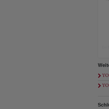
Ein 
Weit
YON
YON
Schl