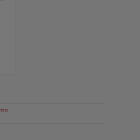
n
1:59 PST
ten