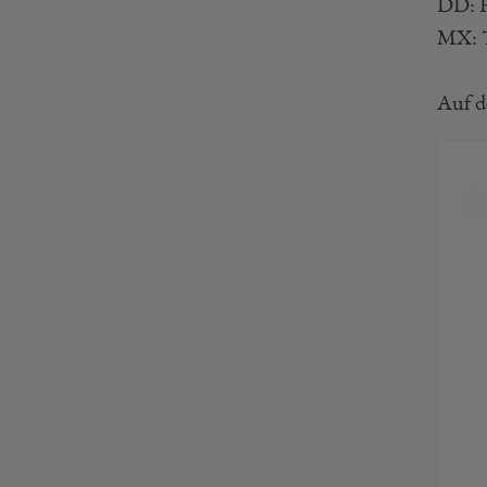
DD: R
MX: T
Auf d