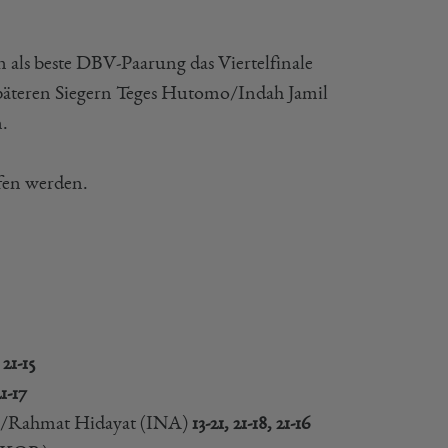
ls beste DBV-Paarung das Viertelfinale
äteren Siegern Teges Hutomo/Indah Jamil
n.
fen werden.
 21-15
21-17
h/Rahmat Hidayat (INA)
13-21, 21-18, 21-16