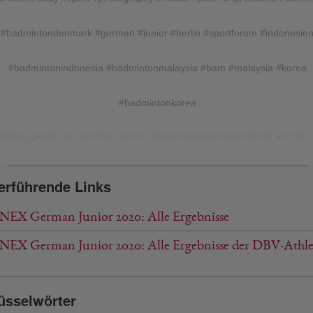
#badmintondenmark #german #junior #berlin #sportforum #indonesie
#badmintonindonesia #badmintonmalaysia #bam #malaysia #korea
#badmintonkorea
Beitrag geteilt von
German Junior
(@germanjunior.badminton) am
Mär 7, 2020 um 1
erführende Links
EX German Junior 2020: Alle Ergebnisse
EX German Junior 2020: Alle Ergebnisse der DBV-Athle
üsselwörter