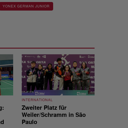
YONEX GERMAN JUNIOR
INTERNATIONAL
g:
Zweiter Platz für
INTERNATIONAL
Weiler/Schramm in São
Bronze für 
nd
Paulo
den Europea