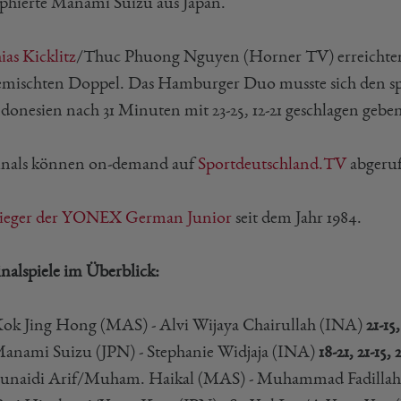
phierte Manami Suizu aus Japan.
ias Kicklitz
/Thuc Phuong Nguyen (Horner TV) erreichten a
mischten Doppel. Das Hamburger Duo musste sich den sp
ndonesien nach 31 Minuten mit 23-25, 12-21 geschlagen gebe
inals können on-demand auf
Sportdeutschland.TV
abgeru
ieger der YONEX German Junior
seit dem Jahr 1984.
inalspiele im Überblick:
ok Jing Hong (MAS) - Alvi Wijaya Chairullah (INA)
21-15,
anami Suizu (JPN) - Stephanie Widjaja (INA)
18-21, 21-15, 
unaidi Arif/Muham. Haikal (MAS) - Muhammad Fadilla