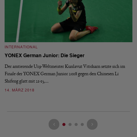
INTERNATIONAL
I
YONEX German Junior: Die Sieger
J
S
Der amtierende U19-Weltmeister Kunlavut Vitidsarn setzte sich im
Finale der YONEX German Junior 2018 gegen den Chinesen Li
Di
Shifeng glatt mit 21-15,…
st
Vo
14. MÄRZ 2018
0