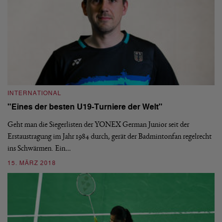
I
INTERNATIONAL
W
"Eines der besten U19-Turniere der Welt"
A
Geht man die Siegerlisten der YONEX German Junior seit der
Di
Erstaustragung im Jahr 1984 durch, gerät der Badmintonfan regelrecht
17
ins Schwärmen. Ein…
St
15. MÄRZ 2018
0