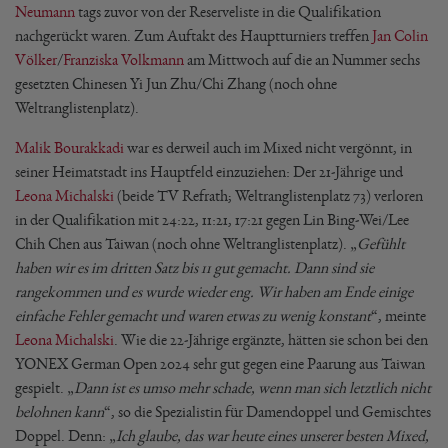
Neumann
tags zuvor von der Reserveliste in die Qualifikation
nachgerückt waren. Zum Auftakt des Hauptturniers treffen
Jan Colin
Völker
/
Franziska Volkmann
am Mittwoch auf die an Nummer sechs
gesetzten Chinesen Yi Jun Zhu/Chi Zhang (noch ohne
Weltranglistenplatz).
Malik Bourakkadi
war es derweil auch im Mixed nicht vergönnt, in
seiner Heimatstadt ins Hauptfeld einzuziehen: Der 21-Jährige und
Leona Michalski
(beide TV Refrath; Weltranglistenplatz 73) verloren
in der Qualifikation mit 24:22, 11:21, 17:21 gegen Lin Bing-Wei/Lee
Chih Chen aus Taiwan (noch ohne Weltranglistenplatz). „
Gefühlt
haben wir es im dritten Satz bis 11 gut gemacht. Dann sind sie
rangekommen und es wurde wieder eng. Wir haben am Ende einige
einfache Fehler gemacht und waren etwas zu wenig konstant
“, meinte
Leona Michalski
. Wie die 22-Jährige ergänzte, hätten sie schon bei den
YONEX German Open 2024 sehr gut gegen eine Paarung aus Taiwan
gespielt. „
Dann ist es umso mehr schade, wenn man sich letztlich nicht
belohnen kann
“, so die Spezialistin für Damendoppel und Gemischtes
Doppel. Denn: „
Ich glaube, das war heute eines unserer besten Mixed,