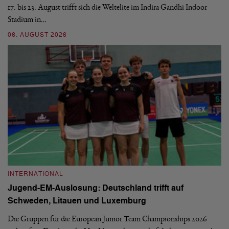
17. bis 23. August trifft sich die Weltelite im Indira Gandhi Indoor
de
Stadium in…
si
06. AUGUST 2026
30
INTERNATIONAL
I
Jugend-EM-Auslosung: Deutschland trifft auf
B
Schweden, Litauen und Luxemburg
S
Die Gruppen für die European Junior Team Championships 2026
De