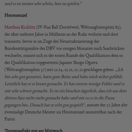
und es ist immer sehr schön, hier zu spielen
.“
Herreneinzel
Matthias Kicklitz
(SV-Fun Ball Dortelweil; Weltranglistenplatz 83),
der über mehrere Jahre in Mülheim an der Ruhr wohnte und dort
trainierte, bevor er im Zuge der Neustrukturierung der
Bundesstützpunkte des DBV vor einigen Monaten nach Saarbrücken
wechselte, musste sich in der ersten Runde der Qualifikation dem in
der Qualifikation topgesetzten Japaner Shogo Ogawa
(Weltranglistenplatz 57) mit 21:14, 13:21, 12:21 geschlagen geben. „
Ich
bin sehr gut gestartet, hatte gute Beine und habe mich sicher gefühlt.
Letztlich hat er es besser gemacht. Er hat extrem wenige Fehler und es
mir sehr schwer gemacht. Es ist ein bisschen ärgerlich, dass ich aus dem
dritten Satz nicht mehr gemacht habe und mit 10:11 in die Pause
gegangen bin. Danach hat er echt gut gespielt
“, meinte der 22 Jahre alte
zweimalige Deutsche Meister im Herreneinzel unmittelbar nach der
Partie.
Turnierauftakt erst am Mittwoch