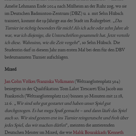
Amelie Lehmann Ende 2024 nach Mülheim an der Ruhr zog, wo sie
im Deutschen Badminton-Zentrum (DBZ) u. a. mit Selin Hübsch
trainiert, kommt die 19-Jährige aus der Stadt im Ruhrgebiet. „
Das
Turnier ist richtig besonders für mich! Als ich acht oder zehn Jahre alt
war, war ich diejenige, die Unterschriften gesammelt hat. Jetzt verteile
ich diese. Wahnsinn, wie die Zeit vergeht
“, so Selin Hübsch. Die
Studentin darf in diesem Jahr zum ersten Mal bei dem für den DBV
bedeutsamsten Turnier aufschlagen.
Mixed
Jan Colin Völker
/
Franziska Volkmann
(Weltranglistenplatz 504)
besiegten in der Qualifikation Tom Lalot Trescaret/Elsa Jacob aus
Frankreich (Weltranglistenplatz 120) binnen 30 Minuten mit 21:18,
21:6. „
Wir sind sehr gut gestartet und haben unser Spiel gut
durchgezogen. Es hat mega Spaß gemacht – und dann läuft das Spiel
auch so. Wir sind gestern erst ins Turnier reingerutscht und froh über
jedes Spiel, das wir machen dürfen
“, meinten die amtierenden
Deutschen Meister im Mixed, die wie
Malik Bourakkadi
/
Kenneth