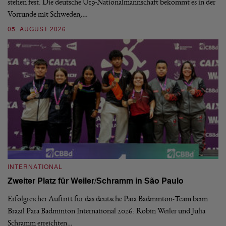
stehen fest. Die deutsche U19-Nationalmannschaft bekommt es in der
ve
Vorrunde mit Schweden,…
gr
05. AUGUST 2026
03
INTERNATIONAL
I
Zweiter Platz für Weiler/Schramm in São Paulo
D
Erfolgreicher Auftritt für das deutsche Para Badminton-Team beim
Di
Brazil Para Badminton International 2026: Robin Weiler und Julia
de
Schramm erreichten…
Gl