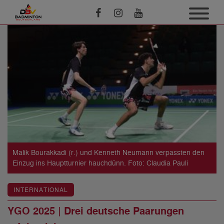
Malik Bourakkadi (r.) und Kenneth Neumann verpassten den
Einzug ins Hauptturnier hauchdünn. Foto: Claudia Pauli
INTERNATIONAL
YGO 2025 | Drei deutsche Paarungen