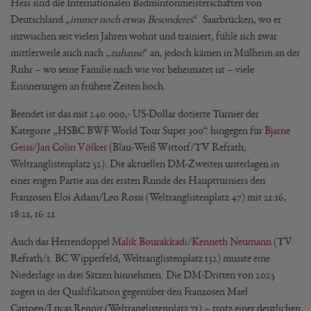
Hess sind die Internationalen Badmintonmeisterschaften von
Deutschland „
immer noch etwas Besonderes
“. Saarbrücken, wo er
inzwischen seit vielen Jahren wohnt und trainiert, fühle sich zwar
mittlerweile auch nach „
zuhause
“ an, jedoch kämen in Mülheim an der
Ruhr – wo seine Familie nach wie vor beheimatet ist – viele
Erinnerungen an frühere Zeiten hoch.
Beendet ist das mit 240.000,- US-Dollar dotierte Turnier der
Kategorie „HSBC BWF World Tour Super 300“ hingegen für
Bjarne
Geiss
/
Jan Colin Völker
(Blau-Weiß Wittorf/TV Refrath;
Weltranglistenplatz 52): Die aktuellen DM-Zweiten unterlagen in
einer engen Partie aus der ersten Runde des Hauptturniers den
Franzosen Eloi Adam/Leo Rossi (Weltranglistenplatz 47) mit 21:16,
18:21, 16:21.
Auch das Herrendoppel
Malik Bourakkadi
/
Kenneth Neumann
(TV
Refrath/1. BC Wipperfeld; Weltranglistenplatz 132) musste eine
Niederlage in drei Sätzen hinnehmen. Die DM-Dritten von 2025
zogen in der Qualifikation gegenüber den Franzosen Mael
Cattoen/Lucas Renoir (Weltranglistenplatz 71) – trotz einer deutlichen