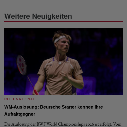
Weitere Neuigkeiten
INTERNATIONAL
I
WM-Auslosung: Deutsche Starter kennen ihre
B
Auftaktgegner
U
d
Die Auslosung der BWF World Championships 2026 ist erfolgt. Vom
Hi