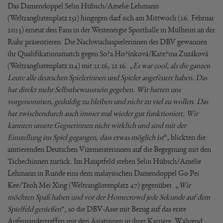
Das Damendoppel Selin Hübsch/Amelie Lehmann
(Weltranglistenplatz 151) hingegen darf sich am Mittwoch (26. Februar
2025) erneut den Fans in der Westenergie Sporthalle in Mülheim an der
Ruhr präsentieren. Die Nachwuchsspielerinnen des DBV gewannen
ihr Qualifikationsmatch gegen So?a Ho?ínková/Kate?ina Zuzáková
(Weltranglistenplatz 114) mit 21:16, 21:16. „
Es war cool, als die ganzen
Leute alle deutschen Spielerinnen und Spieler angefeuert haben. Das
hat direkt mehr Selbstbewusstsein gegeben. Wir hatten uns
vorgenommen, geduldig zu bleiben und nicht zu viel zu wollen. Das
hat zwischendurch auch immer mal wieder gut funktioniert. Wir
kannten unsere Gegnerinnen nicht wirklich und sind mit der
Einstellung ins Spiel gegangen, dass etwas möglich ist
“, blickten die
amtierenden Deutschen Vizemeisterinnen auf die Begegnung mit den
Tschechinnen zurück. Im Hauptfeld stehen Selin Hübsch/Amelie
Lehmann in Runde eins dem malaysischen Damendoppel Go Pei
Kee/Teoh Mei Xing (Weltranglistenplatz 47) gegenüber. „
Wir
möchten Spaß haben und vor der Homecrowd jede Sekunde auf dem
Spielfeld genießen
“, so die DBV-Asse mit Bezug auf das erste
Aufeinandertreffen mit den Asiatinnen in ihrer Karriere. Während