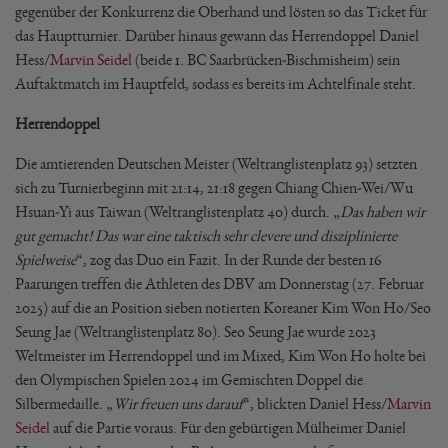
gegenüber der Konkurrenz die Oberhand und lösten so das Ticket für
das Hauptturnier. Darüber hinaus gewann das Herrendoppel Daniel
Hess/
Marvin Seidel
(beide 1. BC Saarbrücken-Bischmisheim) sein
Auftaktmatch im Hauptfeld, sodass es bereits im Achtelfinale steht.
Herrendoppel
Die amtierenden Deutschen Meister (Weltranglistenplatz 93) setzten
sich zu Turnierbeginn mit 21:14, 21:18 gegen Chiang Chien-Wei/Wu
Hsuan-Yi aus Taiwan (Weltranglistenplatz 40) durch. „
Das haben wir
gut gemacht! Das war eine taktisch sehr clevere und disziplinierte
Spielweise
“, zog das Duo ein Fazit. In der Runde der besten 16
Paarungen treffen die Athleten des DBV am Donnerstag (27. Februar
2025) auf die an Position sieben notierten Koreaner Kim Won Ho/Seo
Seung Jae (Weltranglistenplatz 80). Seo Seung Jae wurde 2023
Weltmeister im Herrendoppel und im Mixed, Kim Won Ho holte bei
den Olympischen Spielen 2024 im Gemischten Doppel die
Silbermedaille. „
Wir freuen uns darauf
“, blickten Daniel Hess/
Marvin
Seidel
auf die Partie voraus. Für den gebürtigen Mülheimer Daniel