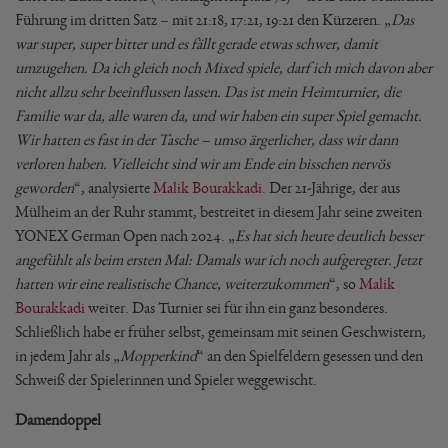
Führung im dritten Satz – mit 21:18, 17:21, 19:21 den Kürzeren. „
Das
war super, super bitter und es fällt gerade etwas schwer, damit
umzugehen. Da ich gleich noch Mixed spiele, darf ich mich davon aber
nicht allzu sehr beeinflussen lassen. Das ist mein Heimturnier, die
Familie war da, alle waren da, und wir haben ein super Spiel gemacht.
Wir hatten es fast in der Tasche – umso ärgerlicher, dass wir dann
verloren haben. Vielleicht sind wir am Ende ein bisschen nervös
geworden
“, analysierte
Malik Bourakkadi
. Der 21-Jährige, der aus
Mülheim an der Ruhr stammt, bestreitet in diesem Jahr seine zweiten
YONEX German Open nach 2024. „
Es hat sich heute deutlich besser
angefühlt als beim ersten Mal: Damals war ich noch aufgeregter. Jetzt
hatten wir eine realistische Chance, weiterzukommen
“, so
Malik
Bourakkadi
weiter. Das Turnier sei für ihn ein ganz besonderes.
Schließlich habe er früher selbst, gemeinsam mit seinen Geschwistern,
in jedem Jahr als „
Mopperkind
“ an den Spielfeldern gesessen und den
Schweiß der Spielerinnen und Spieler weggewischt.
Damendoppel