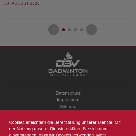
03. AUGUST 2026
28
Datenschutz
Impressum
Sitemap
Kontakt
Archiv
Cookies erleichtern die Bereitstellung unserer Dienste. Mit
Suche
der Nutzung unserer Dienste erklären Sie sich damit
einverstanden, dass wir Cookies verwenden. Mehr