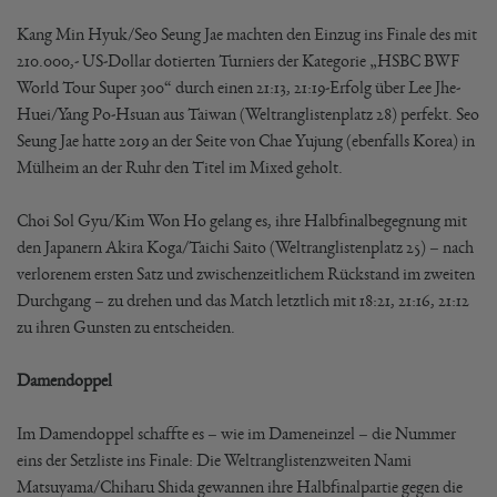
Kang Min Hyuk/Seo Seung Jae machten den Einzug ins Finale des mit
210.000,- US-Dollar dotierten Turniers der Kategorie „HSBC BWF
World Tour Super 300“ durch einen 21:13, 21:19-Erfolg über Lee Jhe-
Huei/Yang Po-Hsuan aus Taiwan (Weltranglistenplatz 28) perfekt. Seo
Seung Jae hatte 2019 an der Seite von Chae Yujung (ebenfalls Korea) in
Mülheim an der Ruhr den Titel im Mixed geholt.
Choi Sol Gyu/Kim Won Ho gelang es, ihre Halbfinalbegegnung mit
den Japanern Akira Koga/Taichi Saito (Weltranglistenplatz 25) – nach
verlorenem ersten Satz und zwischenzeitlichem Rückstand im zweiten
Durchgang – zu drehen und das Match letztlich mit 18:21, 21:16, 21:12
zu ihren Gunsten zu entscheiden.
Damendoppel
Im Damendoppel schaffte es – wie im Dameneinzel – die Nummer
eins der Setzliste ins Finale: Die Weltranglistenzweiten Nami
Matsuyama/Chiharu Shida gewannen ihre Halbfinalpartie gegen die