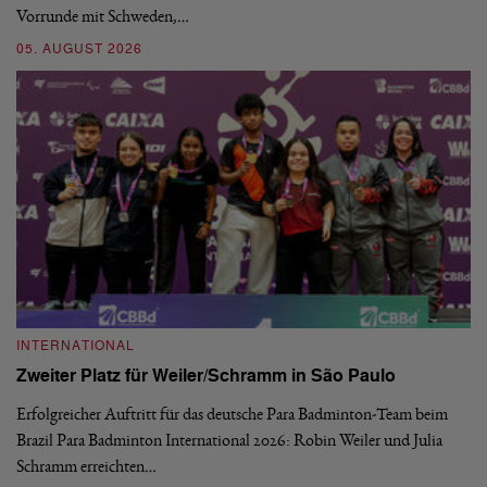
Vorrunde mit Schweden,…
gr
05. AUGUST 2026
03
INTERNATIONAL
I
Zweiter Platz für Weiler/Schramm in São Paulo
D
Erfolgreicher Auftritt für das deutsche Para Badminton-Team beim
Di
Brazil Para Badminton International 2026: Robin Weiler und Julia
de
Schramm erreichten…
Gl