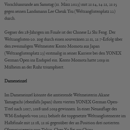
Vorschlussrunde am Samstag (11. März 2023) mit 21:14, 14:21, 21:15
gegen seinen Landsmann Lee Cheuk Yiu (Weltranglistenplatz 22)
durch.
Gegner des 28-Jährigen im Finale ist der Chinese Li Shi Feng. Der
Weltranglisten-20. zog durch einen souveränen 21:11, 21:7-Erfolg über
den zweimaligen Weltmeister Kento Momota aus Japan
(Weltranglistenplatz 23) erstmalig in seiner Karriere bei den YONEX
German Open ins Endspiel ein. Kento Momota hatte 2019 in
Mülheim an der Ruhr triumphiert.
Dameneinzel
Im Dameneinzel könnte die amtierende Weltmeisterin Akane
Yamaguchi (ebenfalls Japan) ihren vierten YONEX German Open-
Titel nach 2017, 2018 und 2019 gewinnen: In einer Neuauflage des
WM-Endspiels von 2022 behielt die topgesetzte Weltranglistenerste im
Halbfinale mit 21:18, 21:16 gegenüber der an Position drei notierten
Olympiasiegerin von Tokio, Chen Yu Fei aus China