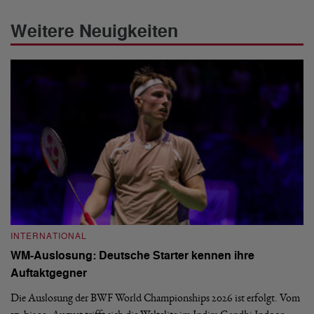
Weitere Neuigkeiten
INTERNATIONAL
I
WM-Auslosung: Deutsche Starter kennen ihre
B
Auftaktgegner
U
d
Die Auslosung der BWF World Championships 2026 ist erfolgt. Vom
Hi