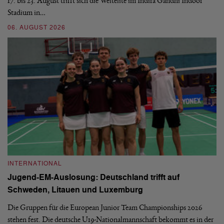
17. bis 23. August trifft sich die Weltelite im Indira Gandhi Indoor
de
Stadium in…
si
06. AUGUST 2026
30
INTERNATIONAL
I
Jugend-EM-Auslosung: Deutschland trifft auf
B
Schweden, Litauen und Luxemburg
S
Die Gruppen für die European Junior Team Championships 2026
De
stehen fest. Die deutsche U19-Nationalmannschaft bekommt es in der
ve