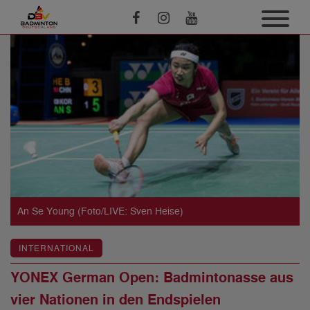
An Se Young (Foto/LIVE: Sven Heise)
INTERNATIONAL
YONEX German Open: Badmintonasse aus
vier Nationen in den Endspielen