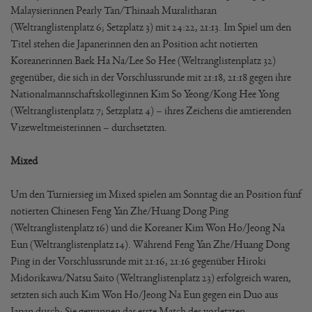
Malaysierinnen Pearly Tan/Thinaah Muralitharan
(Weltranglistenplatz 6; Setzplatz 3) mit 24:22, 21:13. Im Spiel um den
Titel stehen die Japanerinnen den an Position acht notierten
Koreanerinnen Baek Ha Na/Lee So Hee (Weltranglistenplatz 32)
gegenüber, die sich in der Vorschlussrunde mit 21:18, 21:18 gegen ihre
Nationalmannschaftskolleginnen Kim So Yeong/Kong Hee Yong
(Weltranglistenplatz 7; Setzplatz 4) – ihres Zeichens die amtierenden
Vizeweltmeisterinnen – durchsetzten.
Mixed
Um den Turniersieg im Mixed spielen am Sonntag die an Position fünf
notierten Chinesen Feng Yan Zhe/Huang Dong Ping
(Weltranglistenplatz 16) und die Koreaner Kim Won Ho/Jeong Na
Eun (Weltranglistenplatz 14). Während Feng Yan Zhe/Huang Dong
Ping in der Vorschlussrunde mit 21:16, 21:16 gegenüber Hiroki
Midorikawa/Natsu Saito (Weltranglistenplatz 23) erfolgreich waren,
setzten sich auch Kim Won Ho/Jeong Na Eun gegen ein Duo aus
Japan durch: Sie gewannen das erste Match des vorletzten