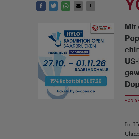
Y
Mit
Pop
chi
US-
gew
Dop
VON S
Im He
Chine