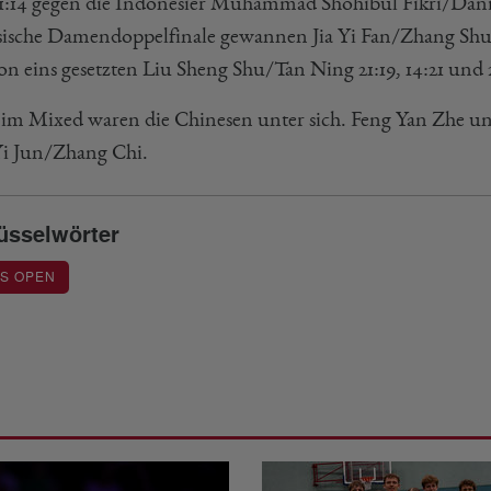
1:14 gegen die Indonesier Muhammad Shohibul Fikri/Danie
sische Damendoppelfinale gewannen Jia Yi Fan/Zhang Shu
on eins gesetzten Liu Sheng Shu/Tan Ning 21:19, 14:21 und 2
im Mixed waren die Chinesen unter sich. Feng Yan Zhe und 
i Jun/Zhang Chi.
üsselwörter
S OPEN