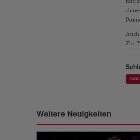
und 2
chine
Positi
Auch 
Zhu Y
Schl
SWIS
Weitere Neuigkeiten