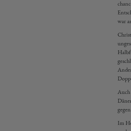
chanc
Entsc
war a
Chris
unges
Halbf
gesch
Ander
Doppe
Auch 
Dänema
gegen 
Im He