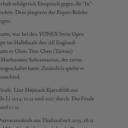
rhob erfolgreich Einspruch gegen die "In"-
:3 endete. Dem jüngeren der Popov-Brüder
ngen.
atte, war bei den YONEX Swiss Open
egte im Halbfinale den All England-
 hatte er Chou Tien Chen (Taiwan)
nkar Muthusamy Subramanian, der zuvor
eschaltet hatte. Zusätzlich spielte er
ausschied.
Finale. Line Højmark Kjaersfeldt aus
 Li 21:14, 12:21 und 21:17 durch. Das Finale
und 17:21.
avaranukroh aus Thailand mit 21:15, 18:21