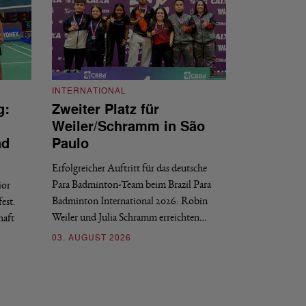
INTERNATIONAL
g:
Zweiter Platz für
INTERNATIONAL
Weiler/Schramm in São
Bronze für 
nd
Paulo
den Europea
Erfolgreicher Auftritt für das deutsche
Historischer Erfol
Para Badminton-Team beim Brazil Para
ior
Bei den European U
Badminton International 2026: Robin
est.
Salerno sicherte sic
Weiler und Julia Schramm erreichten…
haft
30. JULI 2026
03. AUGUST 2026