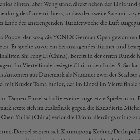
enlos hinten, aber Weng stand direkt neben der Linie und e
heidung des Linienrichters, so dass der zweite Satz mit 21
m Ende der anstrengenden Turnierwoche die Luft ausgega
to Popov, der 2024 die YONEX German Open gewonnen h
etzt. Er spielte zuvor ein herausragendes Turnier und besi
inalisten Shi Feng Li (China). Bereits in der ersten Runde
lagen. Im Viertelfinale besiegte Christo den Inder S. Sa
s Antonsen aus Dänemark als Nummer zwei der Setzliste ausg
l mit Bruder Toma Junior, der im Einzel im Viertelfinale 
im Damen-Einzel schaffte es eine ungesetzte Spielerin ins 
rk setzte sich im Halbfinale gegen die Kanadierin Michelle
Chen Yu Fei (China) verlor die Dänin allerdings mit 17:21 
rren-Doppel setzten sich Kittinupong Kedren/Dechapol Pu