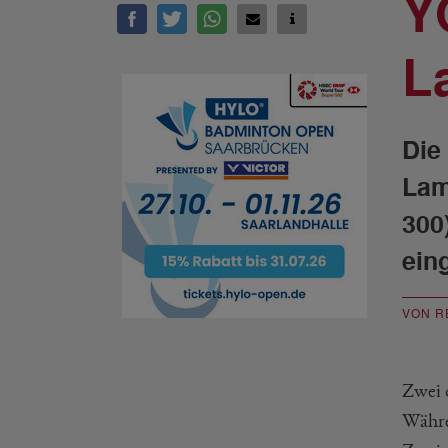
Y
L
Die
Lam
300
ein
VON R
Zwei 
Währe