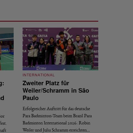
INTERNATIONAL
g:
Zweiter Platz für
INTERNATIONAL
Weiler/Schramm in São
Bronze für 
nd
Paulo
den Europea
Erfolgreicher Auftritt für das deutsche
Historischer Erfol
Para Badminton-Team beim Brazil Para
ior
Bei den European U
Badminton International 2026: Robin
est.
Salerno sicherte sic
Weiler und Julia Schramm erreichten…
haft