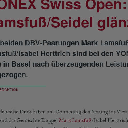
ONEX Swiss Open:
amsfuß/Seidel glä
 beiden DBV-Paarungen Mark Lamsfuß
sfuß/Isabel Herttrich sind bei den 
) in Basel nach überzeugenden Leistun
gezogen.
EDAKTION
deutsche Duos haben am Donnerstag den Sprung ins Viert
nd das Gemischte Doppel
Mark Lamsfuß
/Isabel Herttri