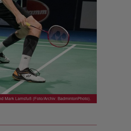
nd Mark Lamsfuß (Foto/Archiv: BadmintonPhoto).