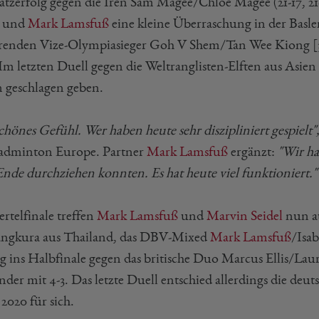
atzerfolg gegen die Iren Sam Magee/Chloe Magee (21-17, 21
und
Mark Lamsfuß
eine kleine Überraschung in der Basle
renden Vize-Olympiasieger Goh V Shem/Tan Wee Kiong [3]
. Im letzten Duell gegen die Weltranglisten-Elften aus Asie
n geschlagen geben.
chönes Gefühl. Wer haben heute sehr diszipliniert gespielt"
adminton Europe. Partner
Mark Lamsfuß
ergänzt:
"Wir hat
nde durchziehen konnten. Es hat heute viel funktioniert."
rtelfinale treffen
Mark Lamsfuß
und
Marvin Seidel
nun a
angkura aus Thailand, das DBV-Mixed
Mark Lamsfuß
/Isa
g ins Halbfinale gegen das britische Duo Marcus Ellis/Laur
nder mit 4-3. Das letzte Duell entschied allerdings die de
2020 für sich.