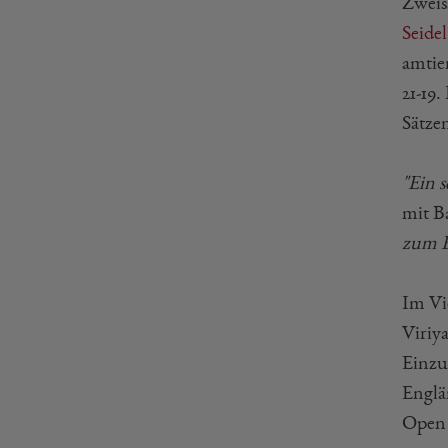
Zweis
Seidel
amtie
21-19
Sätze
"Ein s
mit B
zum E
Im Vie
Viriy
Einzu
Englä
Open 