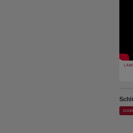
LAM
Schl
ISAB