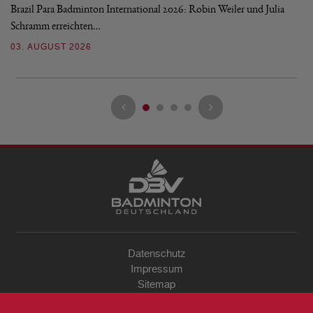
Brazil Para Badminton International 2026: Robin Weiler und Julia
de
Schramm erreichten…
Gl
03. AUGUST 2026
28
Datenschutz
Impressum
Sitemap
Kontakt