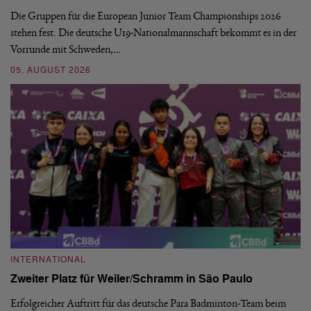
Die Gruppen für die European Junior Team Championships 2026
De
stehen fest. Die deutsche U19-Nationalmannschaft bekommt es in der
ve
Vorrunde mit Schweden,…
gr
05. AUGUST 2026
03
INTERNATIONAL
I
Zweiter Platz für Weiler/Schramm in São Paulo
D
Erfolgreicher Auftritt für das deutsche Para Badminton-Team beim
Di