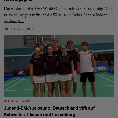
d
Die Auslosung der BWF World Championships 2026 ist erfolgt. Vom
Hi
17. bis 23. August trifft sich die Weltelite im Indira Gandhi Indoor
de
Stadium in…
si
06. AUGUST 2026
30
INTERNATIONAL
I
Jugend-EM-Auslosung: Deutschland trifft auf
B
Schweden, Litauen und Luxemburg
S