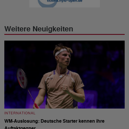
Weitere Neuigkeiten
INTERNATIONAL
I
WM-Auslosung: Deutsche Starter kennen ihre
B
Auftaktgegner
U