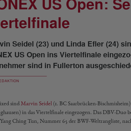
ONEX US Open: Seid
ertelfinale
vin Seidel (23) und Linda Efler (24) s
EX US Open ins Viertelfinale eingezo
lnehmer sind in Fullerton ausgeschied
EDAKTION
xed sind
Marvin Seidel
(1. BC Saarbrücken-Bischmisheim
ghausen) in das Viertelfinale eingezogen. Das DBV-Duo be
Yang Ching Tun, Nummer 65 der BWF-Weltrangliste, nach 5