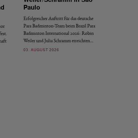
Bronze für 
nd
Paulo
den Europea
Erfolgreicher Auftritt für das deutsche
Historischer Erfol
Para Badminton-Team beim Brazil Para
ior
Bei den European U
Badminton International 2026: Robin
est.
Salerno sicherte sic
Weiler und Julia Schramm erreichten…
haft
30. JULI 2026
03. AUGUST 2026