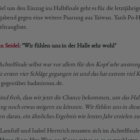
iel um den Einzug ins Halbfinale geht es für die letztjähri
agabend gegen eine weitere Paarung aus Taiwan. Yanh Po-
ltrangliste.
n Seidel
: "Wir fühlen uns in der Halle sehr wohl"
chtelfinale selbst war vor allem für den Kopf sehr anstreng
e ersten vier Schläge gegangen ist und das hat extrem viel
gegenüber badminton.de.
sind froh, dass wir jetzt die Chance bekommen, um das Halb
ung noch etwas steigern zu können. Wir fühlen uns in diese
n daran, ein ähnliches Ergebnis wie letztes Jahr erzielen z
Lamfuß und Isabel Herttrich mussten sich im Achtelfinale
Hyun/Eom Hye Won aus Korea mit 13-21, 15-21 geschlagen