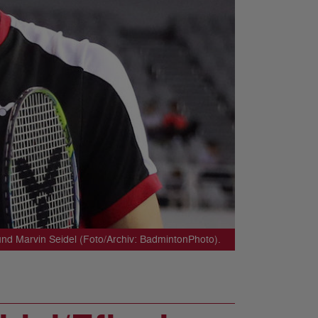
und Marvin Seidel (Foto/Archiv: BadmintonPhoto).