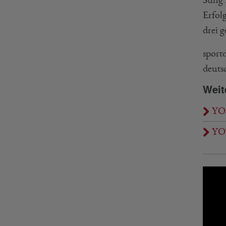
Erfol
drei 
sport
deuts
Weit
YON
YON