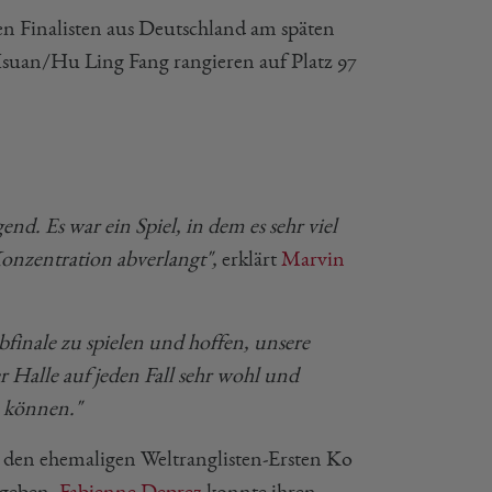
gen Finalisten aus Deutschland am späten
Hsuan/Hu Ling Fang rangieren auf Platz 97
end. Es war ein Spiel, in dem es sehr viel
 Konzentration abverlangt",
erklärt
Marvin
finale zu spielen und hoffen, unsere
r Halle auf jeden Fall sehr wohl und
u können."
 den ehemaligen Weltranglisten-Ersten Ko
 geben.
Fabienne Deprez
konnte ihren