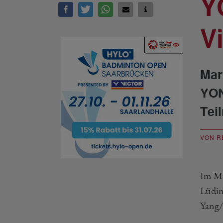
Y
Vi
Mar
YON
Tei
VON R
Im Mi
Lüdin
Yang/