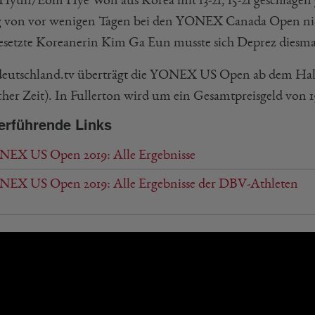
g von vor wenigen Tagen bei den YONEX Canada Open nich
gesetzte Koreanerin Kim Ga Eun musste sich Deprez diesmal
deutschland.tv überträgt die YONEX US Open ab dem Halb
cher Zeit). In Fullerton wird um ein Gesamtpreisgeld von 1
erführende Links
EX US Open 2019: Alle Ergebnisse
EX US Open 2019: Alle Ergebnisse der DBV-Athleten