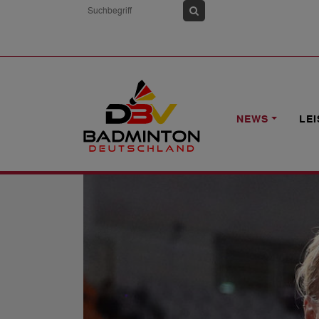
HOME
NEWS
YONEX US OPEN: SEID
NEWS
LE