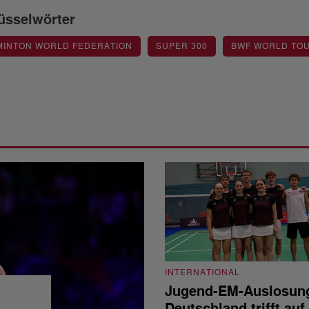
üsselwörter
MINTON WORLD FEDERATION
SUPER 300
BWF WORLD TO
INTERNATIONAL
Jugend-EM-Auslosun
Deutschland trifft auf