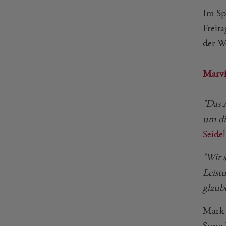
Im Sp
Freit
der We
Marvi
"Das A
um di
Seidel
"Wir 
Leist
glaube
Mark 
Sung 