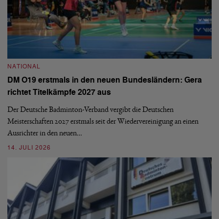
N
NATIONAL
E
DM O19 erstmals in den neuen Bundesländern: Gera
Mi
richtet Titelkämpfe 2027 aus
Mo
de
Der Deutsche Badminton-Verband vergibt die Deutschen
Meisterschaften 2027 erstmals seit der Wiedervereinigung an einen
08
Ausrichter in den neuen…
14. JULI 2026