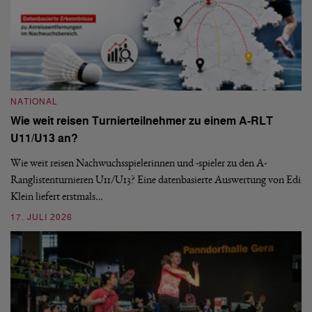
NATIONAL
N
Wie weit reisen Turnierteilnehmer zu einem A-RLT
S
U11/U13 an?
De
nä
Wie weit reisen Nachwuchsspielerinnen und -spieler zu den A-
ei
-
Ranglistenturnieren U11/U13? Eine datenbasierte Auswertung von Edi
Klein liefert erstmals…
09
17. JULI 2026