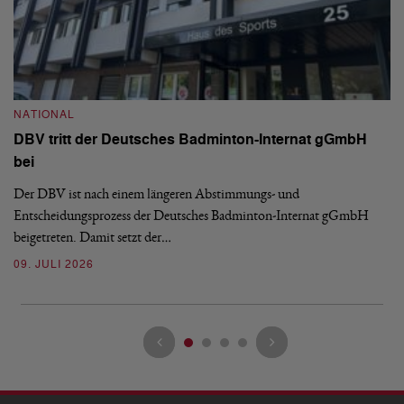
N
S
NATIONAL
H
DBV tritt der Deutsches Badminton-Internat gGmbH
De
bei
Ze
Bu
Der DBV ist nach einem längeren Abstimmungs- und
Entscheidungsprozess der Deutsches Badminton-Internat gGmbH
07
beigetreten. Damit setzt der…
09. JULI 2026