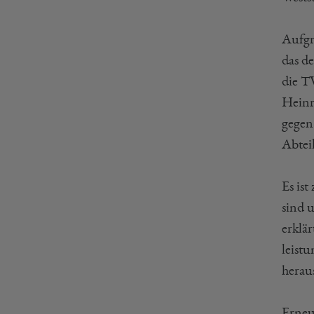
Aufgr
das d
die T
Heinr
gegen
Abtei
Es ist
sind 
erklä
leist
herau
Erneu