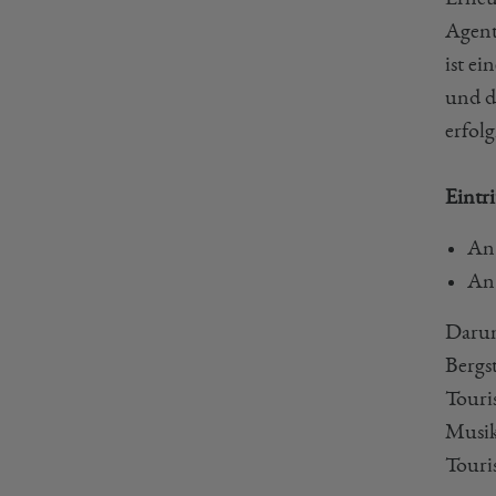
Agent
ist e
und d
erfolg
Eintr
An 
An 
Darun
Bergs
Touri
Musik
Touri