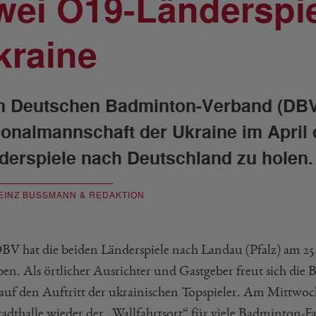
wei O19-Länderspie
kraine
 Deutschen Badminton-Verband (DBV) 
ionalmannschaft der Ukraine im April 
derspiele nach Deutschland zu holen.
EINZ BUSSMANN & REDAKTION
BV hat die beiden Länderspiele nach Landau (Pfalz) am 2
ben. Als örtlicher Ausrichter und Gastgeber freut sich d
g auf den Auftritt der ukrainischen Topspieler. Am Mittwoc
tadthalle wieder der „Wallfahrtsort“ für viele Badminton-F