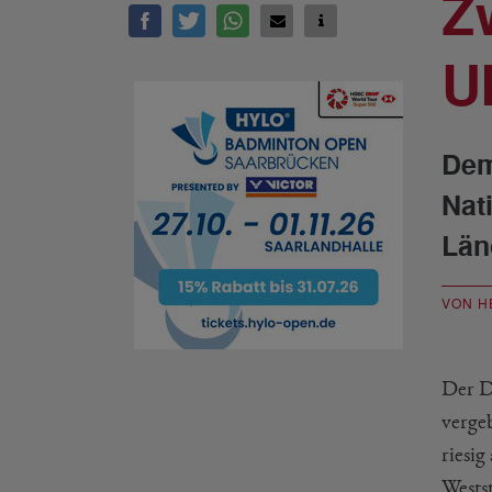
Z
U
Dem
Nat
Län
VON H
Der D
verge
riesi
Wests