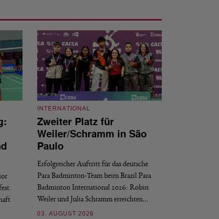
INTERNATIONAL
g:
Zweiter Platz für
INTERNATIONAL
Weiler/Schramm in São
Bronze für 
nd
Paulo
den Europea
Erfolgreicher Auftritt für das deutsche
Historischer Erfol
Para Badminton-Team beim Brazil Para
ior
Bei den European U
Badminton International 2026: Robin
est.
Salerno sicherte sic
Weiler und Julia Schramm erreichten…
haft
30. JULI 2026
03. AUGUST 2026