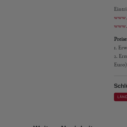
Eintri
www.
www.r
Preise
1. Er
2. Er
Euro)
Schl
LÄND