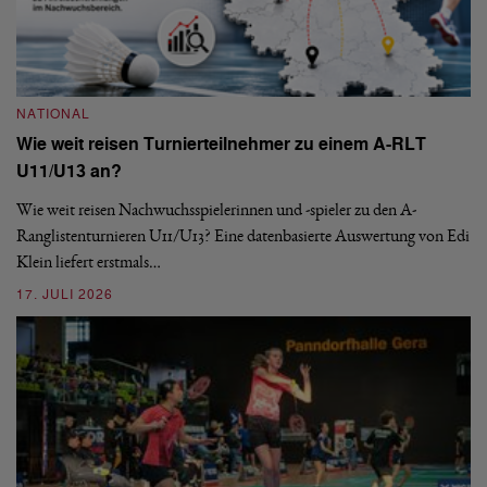
NATIONAL
Wie weit reisen Turnierteilnehmer zu einem A-RLT
N
U11/U13 an?
S
Wie weit reisen Nachwuchsspielerinnen und -spieler zu den A-
Ranglistenturnieren U11/U13? Eine datenbasierte Auswertung von Edi
De
Klein liefert erstmals…
nä
ei
17. JULI 2026
09