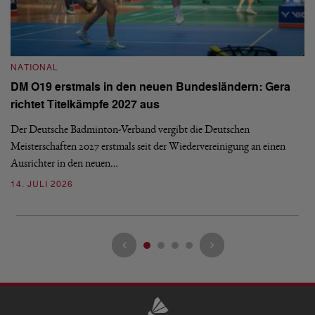
NATIONAL
N
DM O19 erstmals in den neuen Bundesländern: Gera
E
richtet Titelkämpfe 2027 aus
Mi
Der Deutsche Badminton-Verband vergibt die Deutschen
Mo
Meisterschaften 2027 erstmals seit der Wiedervereinigung an einen
de
Ausrichter in den neuen…
08
14. JULI 2026