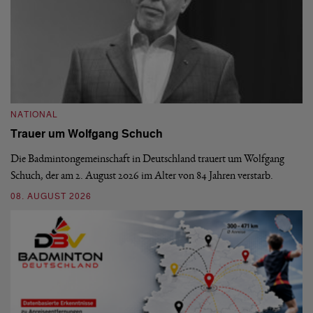
NATIONAL
N
Trauer um Wolfgang Schuch
D
b
Die Badmintongemeinschaft in Deutschland trauert um Wolfgang
Schuch, der am 2. August 2026 im Alter von 84 Jahren verstarb.
De
En
08. AUGUST 2026
be
09