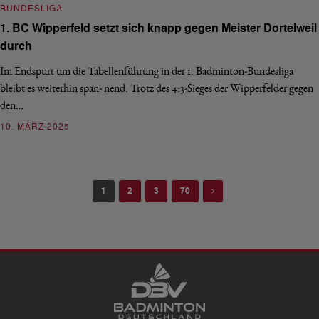
BUNDESLIGA
1. BC Wipperfeld setzt sich knapp gegen Meister Dortelweil
durch
Im Endspurt um die Tabellenführung in der 1. Badminton-Bundesliga
bleibt es weiterhin span- nend. Trotz des 4:3-Sieges der Wipperfelder gegen
den…
10. MÄRZ 2025
Next
1
2
3
70