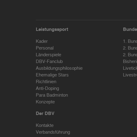
Leistungssport
Bunde
Kader
1. Bun
Personal
2. Bun
Länderspiele
2. Bun
DBV-Fanclub
Bisher
Ausbildungsphilosophie
Livetic
Ehemalige Stars
Livest
Richtlinien
Anti-Doping
Para Badminton
Konzepte
Der DBV
Kontakte
Verbandsführung