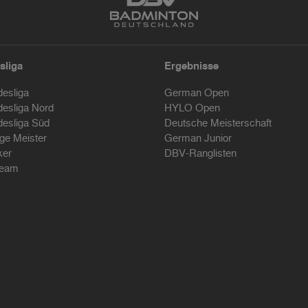
sliga
Ergebnisse
desliga
German Open
desliga Nord
HYLO Open
desliga Süd
Deutsche Meisterschaft
ige Meister
German Junior
ker
DBV-Ranglisten
ream