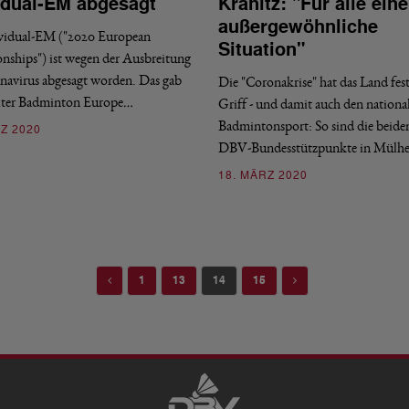
idual-EM abgesagt
Kranitz: "Für alle eine
außergewöhnliche
vidual-EM ("2020 European
Situation"
ships") ist wegen der Ausbreitung
navirus abgesagt worden. Das gab
Die "Coronakrise" hat das Land fes
lter Badminton Europe…
Griff - und damit auch den nationa
Badmintonsport: So sind die beide
Z 2020
DBV-Bundesstützpunkte in Mülh
18. MÄRZ 2020
Previous
Next
1
13
14
15