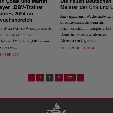
n Çolak und Martin
Die neuen Deutschen
yer „DBV-Trainer
Meister der U13 und 
ahres 2024 im
Am vergangenen Wochenende stan
wuchsbereich“
im Mittelpunkt des deutschen
Nachwuchsbadmintonsports. Die
olak und Martin Brameyer sind die
Deutschen Meisterschaften der
inerin des Jahres 2024 im
Altersklassen U13 und…
hsbereich“ und der „DBV-Trainer
es 2024 im…
10. DEZEMBER 2024
ZEMBER 2024
Previous
Next
1
2
3
123