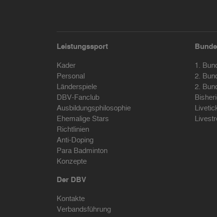
Leistungssport
Bunde
Kader
1. Bun
Personal
2. Bun
Länderspiele
2. Bun
DBV-Fanclub
Bisher
Ausbildungsphilosophie
Livetic
Ehemalige Stars
Livest
Richtlinien
Anti-Doping
Para Badminton
Konzepte
Der DBV
Kontakte
Verbandsführung