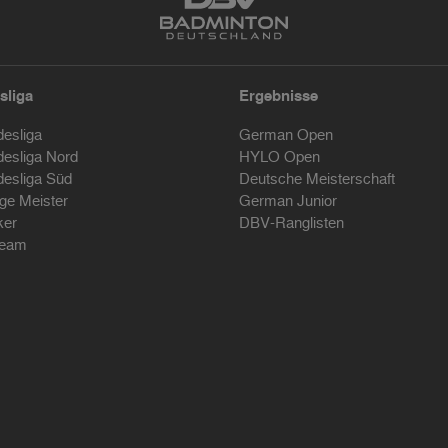
sliga
Ergebnisse
desliga
German Open
desliga Nord
HYLO Open
desliga Süd
Deutsche Meisterschaft
ige Meister
German Junior
ker
DBV-Ranglisten
ream