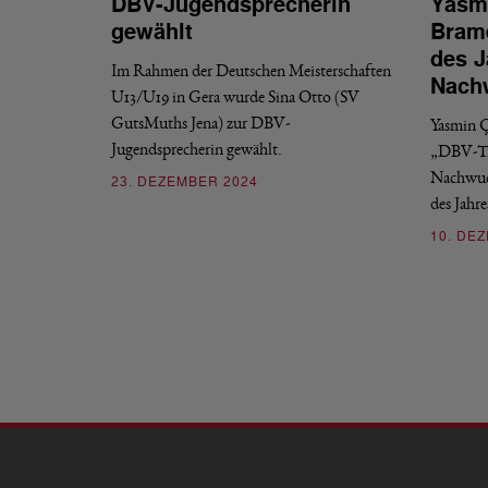
DBV-Jugendsprecherin
Yasmi
gewählt
Brame
des J
Im Rahmen der Deutschen Meisterschaften
Nach
U13/U19 in Gera wurde Sina Otto (SV
GutsMuths Jena) zur DBV-
Yasmin Ç
Jugendsprecherin gewählt.
„DBV-Tra
Nachwuc
23. DEZEMBER 2024
des Jahr
10. DE