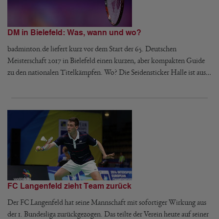
DM in Bielefeld: Was, wann und wo?
badminton.de liefert kurz vor dem Start der 65. Deutschen
Meisterschaft 2017 in Bielefeld einen kurzen, aber kompakten Guide
zu den nationalen Titelkämpfen. Wo? Die Seidensticker Halle ist aus…
FC Langenfeld zieht Team zurück
Der FC Langenfeld hat seine Mannschaft mit sofortiger Wirkung aus
der 1. Bundesliga zurückgezogen. Das teilte der Verein heute auf seiner