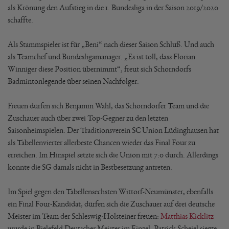
als Krönung den Aufstieg in die 1. Bundesliga in der Saison 2019/2020
schaffte.
Als Stammspieler ist für „Beni“ nach dieser Saison Schluß. Und auch
als Teamchef und Bundesligamanager. „Es ist toll, dass Florian
Winniger diese Position übernimmt“, freut sich Schorndorfs
Badmintonlegende über seinen Nachfolger.
Freuen dürfen sich Benjamin Wahl, das Schorndorfer Team und die
Zuschauer auch über zwei Top-Gegner zu den letzten
Saisonheimspielen. Der Traditionsverein SC Union Lüdinghausen hat
als Tabellenvierter allerbeste Chancen wieder das Final Four zu
erreichen. Im Hinspiel setzte sich die Union mit 7:0 durch. Allerdings
konnte die SG damals nicht in Bestbesetzung antreten.
Im Spiel gegen den Tabellensechsten Wittorf-Neumünster, ebenfalls
ein Final Four-Kandidat, dürfen sich die Zuschauer auf drei deutsche
Meister im Team der Schleswig-Holsteiner freuen:
Matthias Kicklitz
wurde in Bielefeld Deutscher Meister im Einzel. Patrick Scheiel siegte