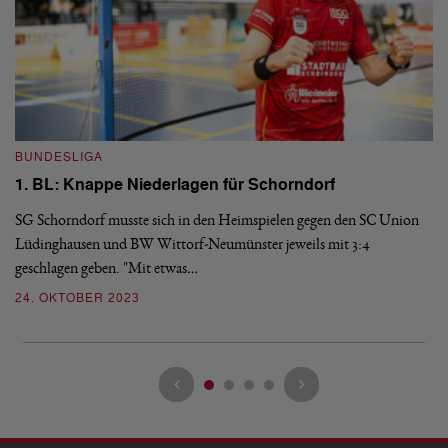
B
BUNDESLIGA
1
1. BL: Knappe Niederlagen für Schorndorf
a
SG Schorndorf musste sich in den Heimspielen gegen den SC Union
SG
Lüdinghausen und BW Wittorf-Neumünster jeweils mit 3:4
Do
geschlagen geben. "Mit etwas…
si
24. OKTOBER 2023
1