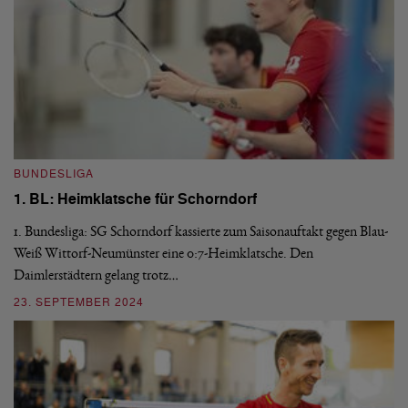
B
BUNDESLIGA
1
1. BL: Heimklatsche für Schorndorf
Di
Sa
1. Bundesliga: SG Schorndorf kassierte zum Saisonauftakt gegen Blau-
So
Weiß Wittorf-Neumünster eine 0:7-Heimklatsche. Den
Daimlerstädtern gelang trotz…
2
23. SEPTEMBER 2024