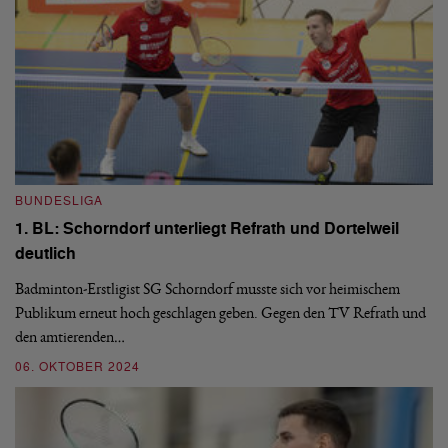
BUNDESLIGA
B
1. BL: Schorndorf unterliegt Refrath und Dortelweil
1
deutlich
SG
Ny
en
Badminton-Erstligist SG Schorndorf musste sich vor heimischem
pu
Publikum erneut hoch geschlagen geben. Gegen den TV Refrath und
den amtierenden…
0
06. OKTOBER 2024