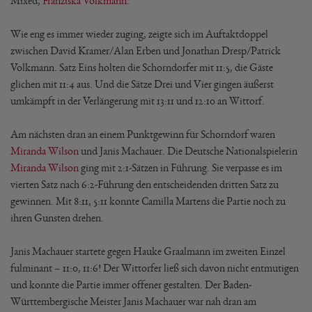
Mixed,
Franziska Volkmann
.
Wie eng es immer wieder zuging, zeigte sich im Auftaktdoppel
zwischen David Kramer/Alan Erben und Jonathan Dresp/Patrick
Volkmann. Satz Eins holten die Schorndorfer mit 11:5, die Gäste
glichen mit 11:4 aus. Und die Sätze Drei und Vier gingen äußerst
umkämpft in der Verlängerung mit 13:11 und 12:10 an Wittorf.
Am nächsten dran an einem Punktgewinn für Schorndorf waren
Miranda Wilson
und Janis Machauer. Die Deutsche Nationalspielerin
Miranda Wilson
ging mit 2:1-Sätzen in Führung. Sie verpasse es im
vierten Satz nach 6:2-Führung den entscheidenden dritten Satz zu
gewinnen. Mit 8:11, 5:11 konnte Camilla Martens die Partie noch zu
ihren Gunsten drehen.
Janis Machauer startete gegen Hauke Graalmann im zweiten Einzel
fulminant – 11:0, 11:6! Der Wittorfer ließ sich davon nicht entmutigen
und konnte die Partie immer offener gestalten. Der Baden-
Württembergische Meister Janis Machauer war nah dran am