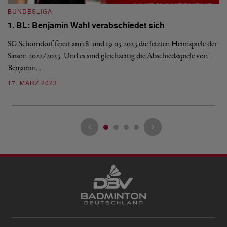
BUNDESLIGA
1
1. BL: Benjamin Wahl verabschiedet sich
a
SG Schorndorf feiert am 18. und 19.03.2023 die letzten Heimspiele der
SG
Saison 2022/2023. Und es sind gleichzeitig die Abschiedsspiele von
Do
Benjamin…
si
17. MÄRZ 2023
1