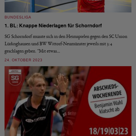
B
BUNDESLIGA
1
1. BL: Knappe Niederlagen für Schorndorf
Di
Sa
SG Schorndorf musste sich in den Heimspielen gegen den SC Union
So
Lüdinghausen und BW Wittorf-Neumünster jeweils mit 3:4
geschlagen geben. "Mit etwas…
2
24. OKTOBER 2023
B