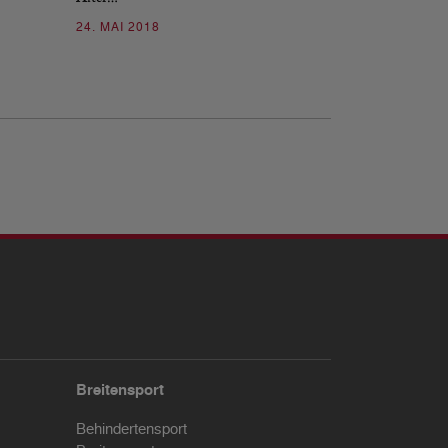
09. JULI 2017
24. MAI 2018
Breitensport
Behindertensport