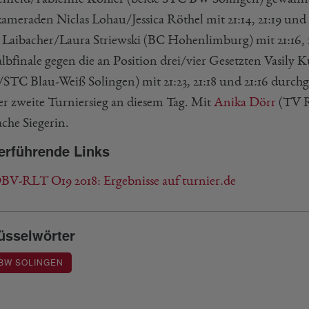
ameraden Niclas Lohau/Jessica Röthel mit 21:14, 21:19 un
 Laibacher/Laura Striewski (BC Hohenlimburg) mit 21:16, 18
lbfinale gegen die an Position drei/vier Gesetzten Vasil
/STC Blau-Weiß Solingen) mit 21:23, 21:18 und 21:16 durchg
der zweite Turniersieg an diesem Tag. Mit
Anika Dörr
(TV R
ache Siegerin.
erführende Links
DBV-RLT O19 2018: Ergebnisse auf turnier.de
üsselwörter
BW SOLINGEN