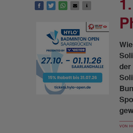
1
P
Wie
Sol
der
Sol
Bun
Spo
gew
VON H