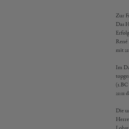
Zur F
Das H
Erfol
René 
mit 2
Im Da
topge
(1.BC 
21:11 
Die u
Herre
Lohau