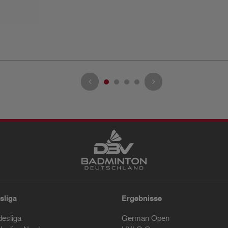
sliga
Ergebnisse
desliga
German Open