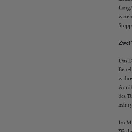
Lang/
waren
Stopp
Zwei 
Das D
Beuel
wahre
Annik
des T
mit 15
Im Mi
Wache