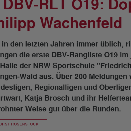
. DBV-RLT O19: Dop
hilipp Wachenfeld
 in den letzten Jahren immer üblich, 
ingen die erste DBV-Rangliste O19 im 
 Halle der NRW Sportschule "Friedrich
ingen-Wald aus. Über 200 Meldungen
desligen, Regionalligen und Oberligen,
rtwart, Katja Brosch und ihr Helfertea
ohnter Weise gut über die Runden.
ORST ROSENSTOCK