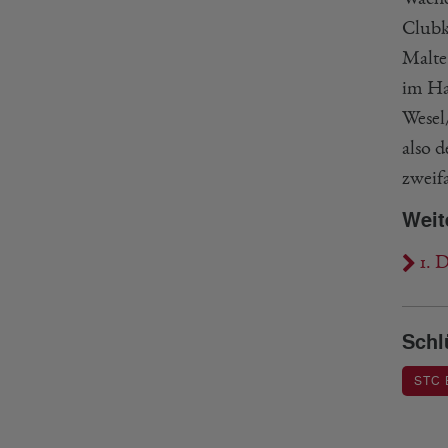
Clubk
Malte
im Ha
Wesel
also 
zweif
Weit
1. 
Schl
STC 