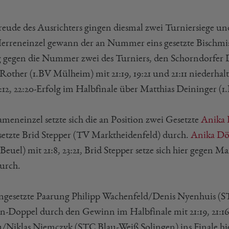
reude des Ausrichters gingen diesmal zwei Turniersiege u
erreneinzel gewann der an Nummer eins gesetzte Bischmis
g gegen die Nummer zwei des Turniers, den Schorndorfer 
Rother (1.BV Mülheim) mit 21:19, 19:21 und 21:11 niederhal
1:12, 22:20-Erfolg im Halbfinale über Matthias Deininger (
meneinzel setzte sich die an Position zwei Gesetzte
Anika 
setzte Brid Stepper (TV Marktheidenfeld) durch.
Anika Dö
Beuel) mit 21:8, 23:21, Brid Stepper setze sich hier gegen Ma
durch.
ngesetzte Paarung Philipp Wachenfeld/Denis Nyenhuis (
n-Doppel durch den Gewinn im Halbfinale mit 21:19, 21:16 
/Niklas Niemczyk (STC Blau-Weiß Solingen) ins Finale hier