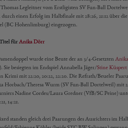
Thomas Legleitner vom Erstligisten SV Fun-Ball Dortelweil 
 durch einen Erfolg im Halbfinale mit 28:26, 21:12 über di
el (BC Hohenlimburg) eingezogen.
Titel für
Anika Dörr
amendoppel wurde eine Beute der an 3/4-Gesetzten
Anika
). Sie besiegten im Endspiel Annabella Jäger/
Stine Küspert
n Krimi mit 22:20, 20:22, 22:20. Die Refrath/Beueler Paaru
a Horbach/Theresa Wurm (SV Fun-Ball Dortelweil) mit 21:
urniers Nadine Cordes/Laura Gredner (VfB/SC Peine) unte
:21, 14:21.
xed standen gleich drei Paarungen des Ausrichters im Hal
nfeld/Fabienne Köhler (beide STC BW Solingen) gewanne