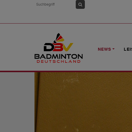
HOME
NEWS
1. DBV-RLT O19: DO
NEWS
LE