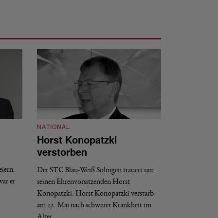
NATIONAL
Horst Konopatzki
NATIONAL
verstorben
Hannelore Wo
Geburtstag
eiern.
Der STC Blau-Weiß Solingen trauert um
ar er
seinen Ehrenvorsitzenden Horst
Am 9. Juli kann Ha
Konopatzki. Horst Konopatzki verstarb
erfolgreichste Spor
am 22. Mai nach schwerer Krankheit im
Insbesondere unte
Alter…